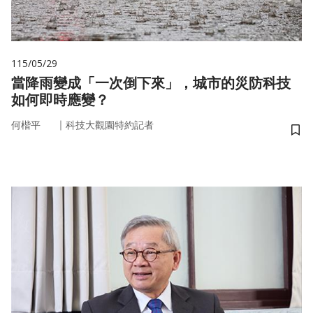
115/05/29
當降雨變成「一次倒下來」，城市的災防科技
如何即時應變？
｜
何楷平
科技大觀園特約記者
儲