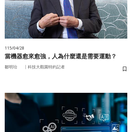
115/04/28
當機器愈來愈強，人為什麼還是需要運動？
｜
鄒明珆
科技大觀園特約記者
儲