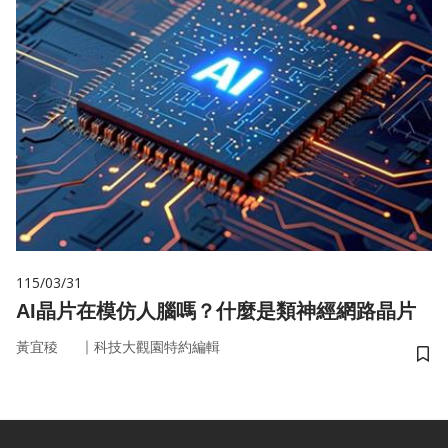
115/03/31
AI晶片在模仿人腦嗎？什麼是類神經網路晶片
｜
黃宜稜
科技大觀園特約編輯
儲