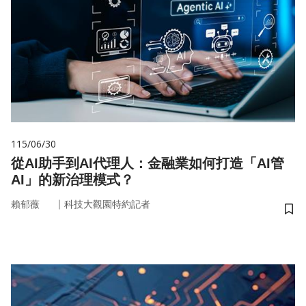
115/06/30
從AI助手到AI代理人：金融業如何打造「AI管
AI」的新治理模式？
｜
賴郁薇
科技大觀園特約記者
儲