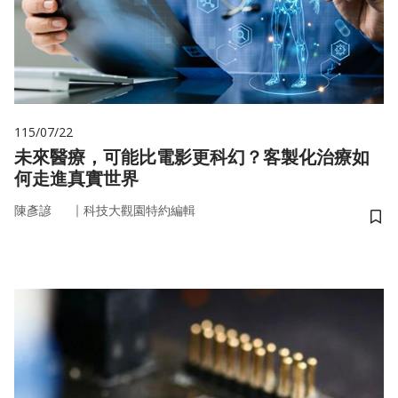
115/07/22
未來醫療，可能比電影更科幻？客製化治療如
何走進真實世界
｜
陳彥諺
科技大觀園特約編輯
儲