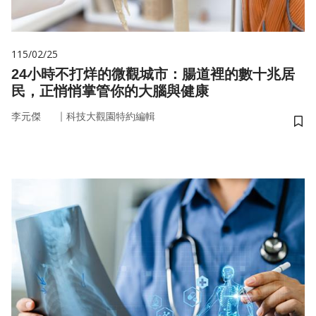
115/02/25
24小時不打烊的微觀城市：腸道裡的數十兆居
民，正悄悄掌管你的大腦與健康
｜
李元傑
科技大觀園特約編輯
儲