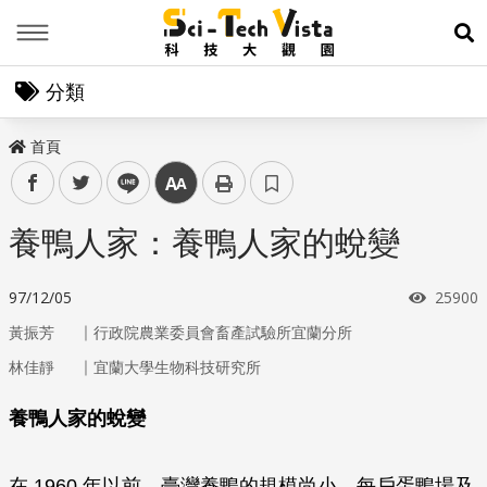
Menu
展
分類
首頁
facebook
twitter
line
中
養鴨人家：養鴨人家的蛻變
瀏覽次
97/12/05
25900
｜
黃振芳
行政院農業委員會畜產試驗所宜蘭分所
｜
林佳靜
宜蘭大學生物科技研究所
養鴨人家的蛻變
在 1960 年以前，臺灣養鴨的規模尚小，每戶蛋鴨場及