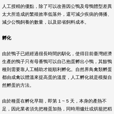
人工授精的優點，除了可以改善因公鴨及母鴨體型差異
太大所造成的繁殖效率低落外，還可減少疾病的傳播、
減少公鴨飼養的數量，以及節省飼料成本。
孵化
由於鴨子已經經過很長時間的馴化，使得目前臺灣經濟
生產的鴨子只有母番鴨可以自己抱蛋孵出小鴨，其餘鴨
種則需要靠人工輔助才能順利孵化。自然界鳥禽類孵蛋
都由成禽以體溫來提高蛋的溫度，人工孵化就是模擬自
然孵蛋的方法。
由於種蛋在孵化早期，即第 1 ~ 5 天，本身的產熱不
足，因此業者須先把種蛋加熱，同時用爐灶或烘籠把稻