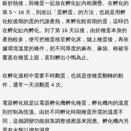
穀炒熱後，與種蛋一起放在孵化缸內相層疊。在孵化的
第 5 ~ 16 天，則改以「蛋孵蛋」的方法，也就是用孵
化較後期的蛋的代謝產熱，來孵化較前期的蛋，這時仍
在孵化缸內孵化。到了第 16 天以後，由於種蛋本身的
產熱較多，便可把種蛋移至孵化床，舖上種蛋後，再依
據環境溫度的條件，把不同厚度的麻布、麻袋、棉被等
覆蓋在種蛋上面，直到孵出小鴨為止。
在孵化過程中需要不時翻蛋，也就是使種蛋翻轉的動
作，通常一天須翻蛋 4 次。
電器孵化就是以電器孵化機孵化種蛋，孵化機內的溫度
則控制為恆溫。由於不同孵化時期種蛋所需的溫度不
同，這個調變功能就靠調整感應器來因應。孵化機內另
置有水盤以增加濕度。