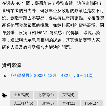
在過去 40 年間，臺灣創造了養鴨奇蹟，這個奇蹟除了
養鴨業者的努力外，研發單位及政府的政策也是功不可
沒。創造奇蹟固不容易，要維持住奇蹟更難。今後養鴨
產業仍面臨著嚴厲的挑戰，如飼料原料的價格高漲、國
際競爭、疾病（如 H5N1 禽流感）的傳播、環境污染
等，這些與大眾息息相關的課題，其實也是養鴨人家、
研究人員及政府亟需合力解決的問題。
資料來源
《科學發展》2008年12月，432期，6 ~ 11頁
土番鴨(5)
北京鴨(6)
菜鴨(4)
人工授精(5)
改鴨(3)
育種(21)
H5N1(7)