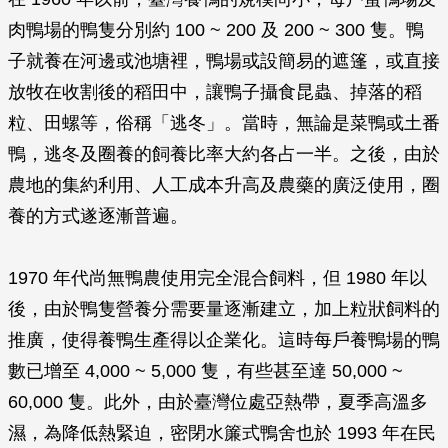
肉鴨場的鴨隻分別約 100 ~ 200 及 200 ~ 300 隻。鴨
子就養在河邊或池塘裡，鴨場或設簡易的遮篷，或直接
放牧在收割後的稻田中，讓鴨子攝食昆蟲、掉落的稻
粒、田螺等，俗稱「逃冬」。當時，無論是菜鴨或土番
鴨，逃冬及圈養的飼養比率大約各占一半。之後，由於
農地的集約利用、人工成本升高及農藥的廣泛使用，圈
養的方式遂逐漸普遍。
1970 年代尚無鴨農使用完全混合飼料，但 1980 年以
後，由於鴨隻營養分需要量逐漸建立，加上粒狀飼料的
推廣，使得養鴨生產得以企業化。這時每戶養鴨場的鴨
數已增至 4,000 ~ 5,000 隻，有些甚至達 50,000 ~
60,000 隻。此外，由於臺灣位處亞熱帶，夏季高溫多
濕，為降低熱緊迫，密閉水簾式鴨舍也於 1993 年在民