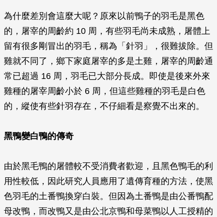
為什麼差別會這麼大呢？原來以前鴨子的羽毛是黑色
的，屠宰的周齡約 10 周，有些羽毛尚未成熟，屠體上
留有很多剛冒出的羽毛，稱為「針羽」，很難拔除。但
雞就不同了，鄉下家庭屠宰的多是土雞，屠宰的周齡通
常已超過 16 周，羽毛已大部分長成。即使是後來外來
雞種的屠宰周齡小於 6 周，但這些雞種的羽毛是白色
的，縱使有些針羽存在，不仔細看是察覺不出來的。
黑鴨變白鴨的傳奇
由於黑毛鴨的屠體較不受消費者歡迎，且黑色鴨毛的利
用性較低，因此研究人員應用了遺傳育種的方法，使黑
色羽毛的土番鴨換穿白裝。但因為土番鴨是由公番鴨配
母改鴨，而改鴨又是由公北京鴨和母菜鴨以人工授精的