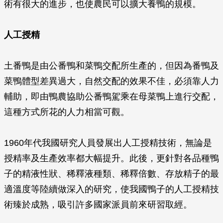
術有很大的進步，也使農民可以擴大養鴨的規模。
人工授精
土番鴨是由公番鴨和菜鴨交配所生產的，但因為番鴨及
菜鴨體型差異過大，自然交配的效果不佳，必須靠人力
輔助，即由鴨農協助公番鴨駕乘在母菜鴨上進行交配，
這種方式所花的人力相當可觀。
1960年代我國研究人員發展出人工授精技術，無論是
授精率及生產效率都大幅提升。此後，更針對各品種鴨
子的精液性狀、稀釋液種類、稀釋倍數、存放精子的最
適溫度等陸續做深入的研究，使我國鴨子的人工授精技
術臻於成熟，吸引許多國家派員前來研習取經。