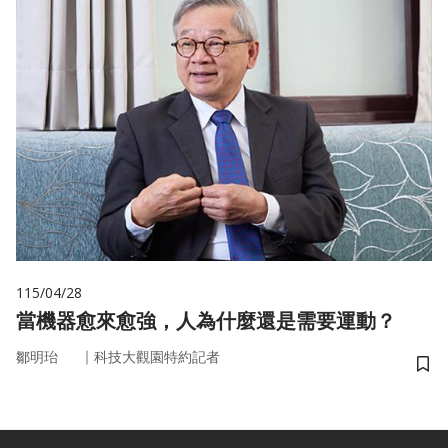
115/04/28
當機器愈來愈強，人為什麼還是需要運動？
｜
鄒明珆
科技大觀園特約記者
儲