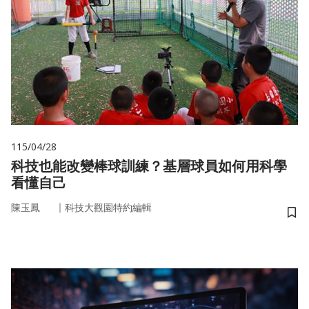
115/04/28
科技也能改變棒球訓練？基層球員如何用科學
看懂自己
｜
陳玉鳳
科技大觀園特約編輯
儲