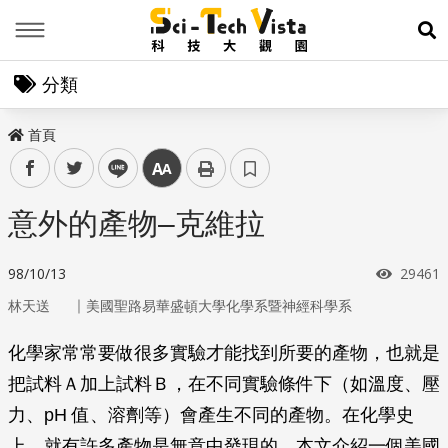
Menu
展
分類
首頁
facebook
twitter
line
中
意外的產物–克維拉
瀏覽次
98/10/13
29461
｜
林天送
美國聖路易華盛頓大學化學系暨神經科學系
化學家常常要做很多實驗才能找到所要的產物，也就是
把試料Ａ加上試料Ｂ，在不同實驗條件下（如溫度、壓
力、pH 值、溶劑等）會產生不同的產物。在化學史
上，就有許多產物是無意中發現的。本文介紹一個美國