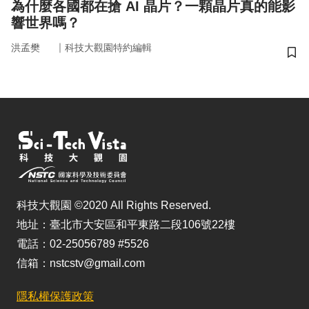
為什麼各國都在搶 AI 晶片？一顆晶片真的能影
響世界嗎？
｜
洪孟樊
科技大觀園特約編輯
儲
科技大觀園 ©2020 All Rights Reserved.
地址：臺北市大安區和平東路二段106號22樓
電話：02-25056789 #5526
信箱：nstcstv@gmail.com
隱私權保護政策