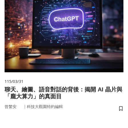
115/03/31
聊天、繪圖、語音對話的背後：揭開 AI 晶片與
「龐大算力」的真面目
｜
曾繁安
科技大觀園特約編輯
儲