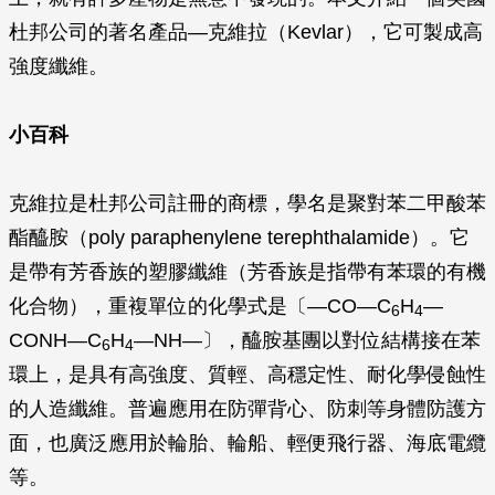
杜邦公司的著名產品—克維拉（Kevlar），它可製成高
強度纖維。
小百科
克維拉是杜邦公司註冊的商標，學名是聚對苯二甲酸苯
酯醯胺（poly paraphenylene terephthalamide）。它
是帶有芳香族的塑膠纖維（芳香族是指帶有苯環的有機
化合物），重複單位的化學式是〔—CO—C
H
—
6
4
CONH—C
H
—NH—〕，醯胺基團以對位結構接在苯
6
4
環上，是具有高強度、質輕、高穩定性、耐化學侵蝕性
的人造纖維。普遍應用在防彈背心、防刺等身體防護方
面，也廣泛應用於輪胎、輪船、輕便飛行器、海底電纜
等。