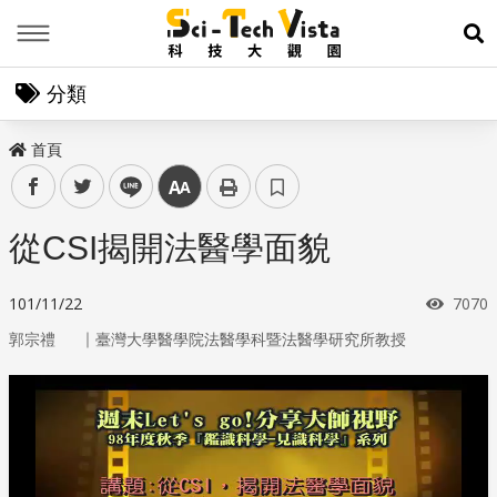
Menu
展
分類
首頁
facebook
twitter
line
中
從CSI揭開法醫學面貌
瀏覽
101/11/22
7070
｜
郭宗禮
臺灣大學醫學院法醫學科暨法醫學研究所教授