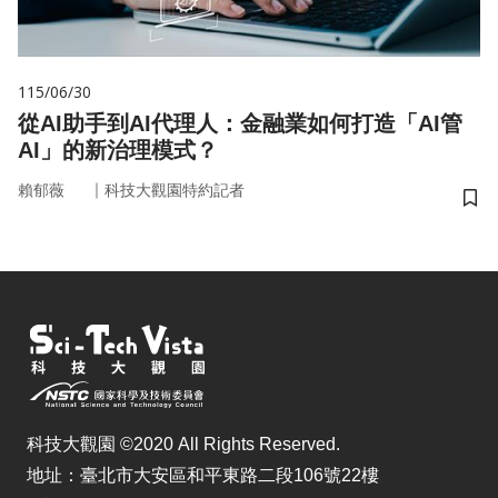
115/06/30
從AI助手到AI代理人：金融業如何打造「AI管
AI」的新治理模式？
｜
賴郁薇
科技大觀園特約記者
儲
科技大觀園 ©2020 All Rights Reserved.
地址：臺北市大安區和平東路二段106號22樓