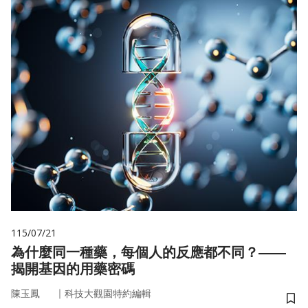
115/07/21
為什麼同一種藥，每個人的反應都不同？——
揭開基因的用藥密碼
｜
陳玉鳳
科技大觀園特約編輯
儲