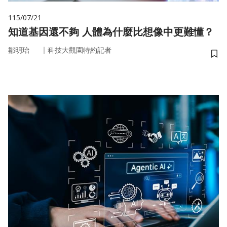
115/07/21
知道基因還不夠 人體為什麼比想像中更難懂？
｜
鄒明珆
科技大觀園特約記者
儲