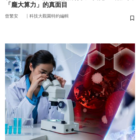
「龐大算力」的真面目
｜
曾繁安
科技大觀園特約編輯
儲