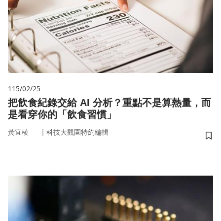
115/02/25
把飲食紀錄交給 AI 分析？重點不是算熱量，而
是看穿你的「飲食習慣」
｜
黃宜稜
科技大觀園特約編輯
儲