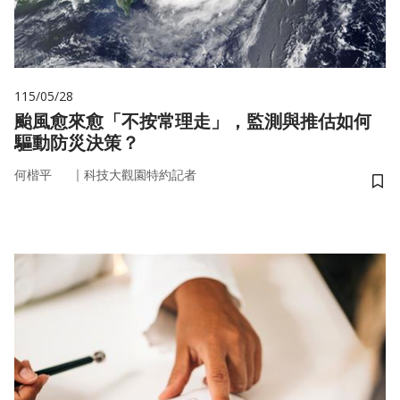
115/05/28
颱風愈來愈「不按常理走」，監測與推估如何
驅動防災決策？
｜
何楷平
科技大觀園特約記者
儲