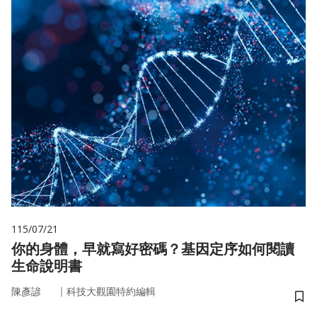
115/07/21
你的身體，早就寫好密碼？基因定序如何閱讀
生命說明書
｜
陳彥諺
科技大觀園特約編輯
儲