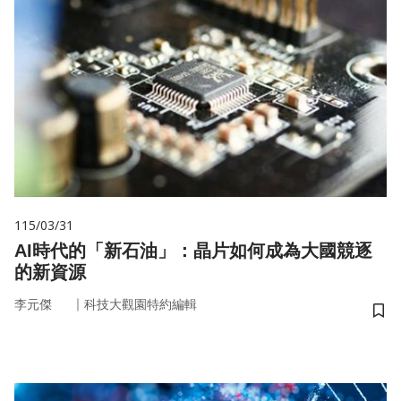
115/03/31
AI時代的「新石油」：晶片如何成為大國競逐
的新資源
｜
李元傑
科技大觀園特約編輯
儲