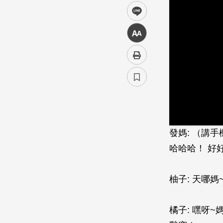
line
中
發媽: （講
哈哈哈！ 好
柚子: 天哪
橘子: 嘿呀