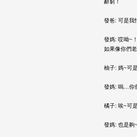
辭窮！
發爸: 可是
發媽: 哎呦
如果像你們老
柚子: 媽~
發媽: 嗚…
橘子: 唉~
發媽: 也是