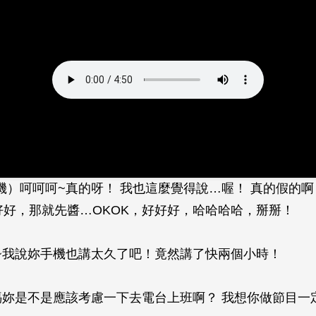
手機）呵呵呵~真的呀！ 我也這麼覺得說…喔！ 真的假的啊
好好，那就先醬…OKOK，好好好，哈哈哈哈，掰掰！
媽~我說妳手機也講太久了吧！竟然講了快兩個小時！
~媽妳是不是應該考慮一下去電台上班啊？ 我想你做節目一