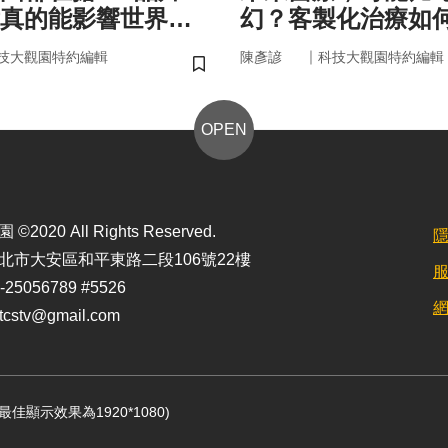
真的能影響世界
幻？客製化治療如
實世界
｜
技大觀園特約編輯
陳彥諺
科技大觀園特約編輯
儲存書籤
OPEN
2020 All Rights Reserved.
北市大安區和平東路二段106號22樓
25056789 #5526
stv@gmail.com
定最佳顯示效果為1920*1080)