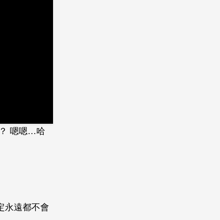
？ 嗯嗯…哈
定永遠都不會