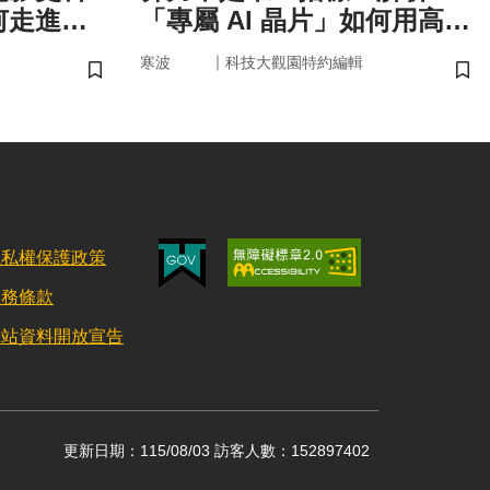
何走進真
「專屬 AI 晶片」如何用高效
率驅動未來
｜
寒波
科技大觀園特約編輯
儲存書籤
儲
隱私權保護政策
服務條款
網站資料開放宣告
更新日期：115/08/03 訪客人數：152897402