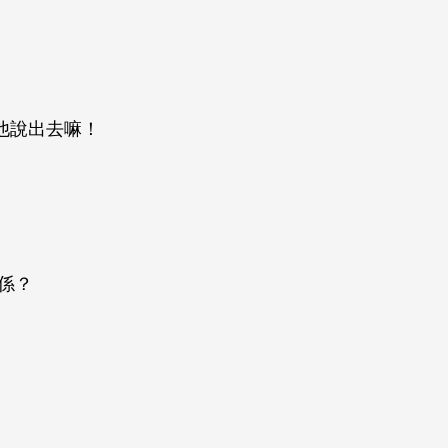
他說出去嘛！
關係？