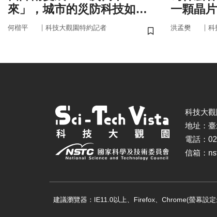
來」，城市的災防科技如何
一顆晶片
即時應變？
嗎？
｜
｜
何楷平
科技大觀園特約記者
洪孟樊
科
儲存書籤
科技大觀園 ©
地址：臺
電話：02-
信箱：nstc
建議瀏覽器：IE11.0以上、Firefox、Chrome(螢幕設