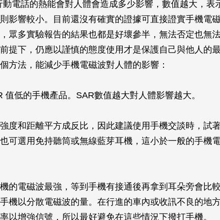
示行動電話的熱能會對人體會造成多少影響，數值越大，表
則影響較小。目前還沒有確實的證據可直接證實手機電
，眾多實驗報告的結果也都是好壞參半，無法否定也無
前提下，仍應以謹慎的態度使用才是保護自己與他人的
個方法，能減少手機電磁波對人體的影響：
AR 值低的手機產品。SAR數值越大對人體影響越大。
強度和距離平方成反比，因此建議使用手機交談時，試
也可選用免持聽筒或無線藍芽耳機，這小於一般的手機
機的電磁波最強，等到手機有接通後再拿到耳朵旁會比
手機以分散電磁波的量。在行進的車內或收訊不良的地
率以增強信號，所以最好避免在這些情況下撥打手機。