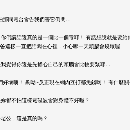
我怕那間電台會告我們害它倒閉…
~！你們講話還真的是一個比一個毒耶！ 有話想說就是要給
爸這樣一直把話悶在心裡，小心哪一天頭腦會燒壞喔
可是我覺得你還是先擔心自己的頭腦會比較要緊耶…
你們好壞噢！ 齁呦~反正現在網內互打都免錢啊！ 有什麼
可是妳都不怕這樣電磁波會對身體不好喔？
齁~老公，這是真的嗎？