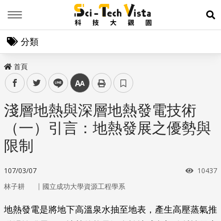
Menu
展
分類
首頁
facebook
twitter
line
中
淺層地熱與深層地熱發電技術
（一）引言：地熱發展之優勢與
限制
瀏覽次
107/03/07
10437
｜
林子耕
國立成功大學資源工程學系
地熱發電是將地下高溫泉水抽至地表，產生高壓蒸氣推