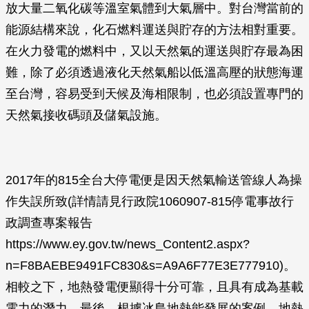
放大量二氧化碳等溫室氣體到大氣層中。對台灣當前的
能源結構來說，化石燃料運送與貯存的方法相對重要。
在火力發電的燃料中，又以天然氣的運送與貯存最為困
難，除了必須透過液化天然氣船以低溫高壓的狀態海運
至台灣，容易受到天候及海相限制，也必須設置專門的
天然氣接收碼頭及儲氣設施。
2017年的815全台大停電便是因天然氣輸送管線人為操
作失誤所致(詳情請見行政院1060907-815停電事故行
政調查專案報告
https://www.ey.gov.tw/news_Content2.aspx?
n=F8BAEBE9491FC830&s=A9A6F77E3E777910)。
相較之下，地熱發電便顯得十分可靠，且具有成為基載
電力的潛力。最後，根據冰島地熱能發展的案例，地熱