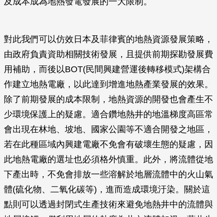
及成本成為地熱發電發展的一大限制。
對此我們可以仿效日本及菲律賓的地熱資源發展策略，
由政府負責資助相關技術發展，且提供前期探勘發展費
用補助，而後以BOT(民間興建營運後轉移模式)架構合
作建立地熱電廠，以此達到增進地熱產業發展的效果。
除了前期發展的成本限制，地熱資源的開發也會產生不
少環境保護上的疑慮。適合鑽地熱井的地溫梯度高區常
會出現在林地、坡地、國家公園等不適合開發之地區，
若在此種區域內興建電廠不免會有破壞生態的疑慮，因
此地熱電廠的選址也必須格外慎重。此外，將流體從地
下產出時，不免會排放一些溶解於地層流體中的火山氣
體(硫化物、二氧化碳等)，進而造成環境汙染。關於這
點則可以透過封閉式生產技術來避免地熱井中的流體與