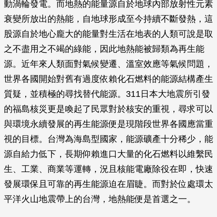
動渦輪發電。而地熱的能量源自於地球內部放射性元素
衰變所放出的熱能，自地球形成至今持續不斷發熱，這
股源自於地心龐大的能量對生活在地表的人類可說是取
之不盡用之不竭的綠能，因此地熱能被歸類為再生能
源。近年來人類面對氣候變遷、溫室效應等氣候問題，
世界各國開始對舊有過度依賴化石燃料的能源結構產生
質疑，並積極的尋找替代能源。311日本大地震所引發
的福島核災更是喚起了民眾對於核安的重視，尋求可以
與環境永續發展的再生能源便是現階段世界各國應當重
視的目標。台灣為海島型國家，能源礦產十分稀少，能
源自給力低下，長期仰賴進口大量的化石燃料以維繫民
生、工業、商業等運轉，況且核能電廠除役在即，快速
發展環保且可靠的再生能源迫在眉睫。而對於位處環太
平洋火山地震帶上的台灣，地熱能便是首選之一。