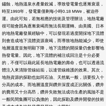
鏽蝕，地熱溫泉水產量銳減，導致發電量也逐漸衰退，
時至1993年，發電量僅剩每小時0.18 MWe，被迫停
運。由此可知，若無相應的技術及管理辦法，地熱電廠
很可能會因為逐漸衰竭而無法長期運轉。由美國、日本
的地熱電廠發展經驗中，可以發現若過度開採地下流體
則會造成地下流體資源衰竭，而導致地熱能減少，即使
地層溫度並無明顯下降，地下流體的開採量仍會影響地
熱發電量。因此，地下流體的補注或回注是十分必要
的，不僅可以藉此延長地熱電廠的壽命，也可以透過流
體注入來清除管線結垢，以達管線維護的效果。其次，
地熱資源的探勘也如同石油、天然氣一般，須要投入十
分高的成本。而地層溫度與鑽井深度成正比關係，鑽井
的費用又十分高昂，鑽井失敗無法成功生產的風險不是
一般民間集團可以負擔的，因此探勘及鑽井開發的技術