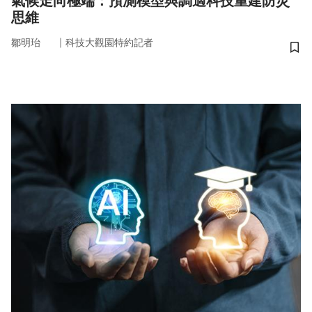
氣候走向極端：預測模型與調適科技重建防災
思維
｜
鄒明珆
科技大觀園特約記者
儲