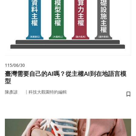
115/06/30
臺灣需要自己的AI嗎？從主權AI到在地語言模
型
｜
陳彥諺
科技大觀園特約編輯
儲