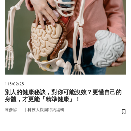
115/02/25
別人的健康秘訣，對你可能沒效？更懂自己的
身體，才更能「精準健康」！
｜
陳彥諺
科技大觀園特約編輯
儲