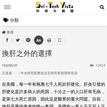
Menu
展
分類
首頁
facebook
twitter
line
中
換肝之外的選擇
瀏覽次
102/05/31
12924
｜
王道還
中央研究院歷史語言研究所助理研究員
在美國，每一年有兩萬七千人死於肝硬化。肝炎引發的
肝硬化是許多病人的死因，十分之一的人口肝有毛病，
是第七大死亡原因，因此這是醫界的重大問題。目前，
換肝是重病患者的唯一希望。美國有一萬八千五百人正