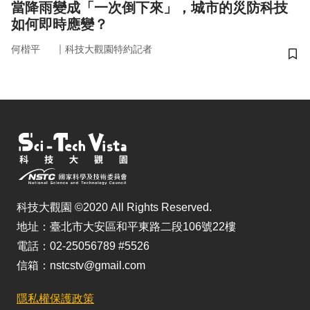
當降雨變成「一次倒下來」，城市的災防科技
如何即時應變？
｜
何楷平
科技大觀園特約記者
儲
科技大觀園 ©2020 All Rights Reserved.
地址：臺北市大安區和平東路二段106號22樓
電話：02-25056789 #5526
信箱：nstcstv@gmail.com
隱私權保護政策