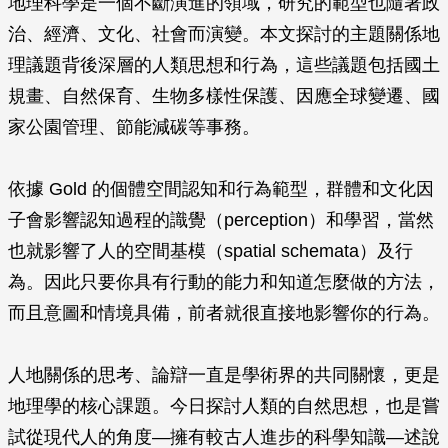
地理科學是一個不斷演進的領域，研究的範型也隨著政
治、經濟、文化、社會而演變。本文探討的主題關係地
理議題背後深層的人類思想和行為，這些議題包括國土
規畫、自然保育、生物多樣性保護、因應全球變遷、國
家公園管理、節能減碳等事務。
依據 Gold 的個體空間認知和行為範型，群體和文化因
子會影響認知過程的識覺（perception）和學習，當然
也就影響了人的空間基模（spatial schemata）及行
為。因此只要你具有行動的能力和知道怎麼做的方法，
而且意圖和情境具備，前者就很直接地影響你的行為。
人地關係的思考、論辯一直是學術界的共同關懷，更是
地理學的核心課題。今日探討人類的自然思想，也是嘗
試從現代人的角度—擁有較古人進步的科學知識—述說