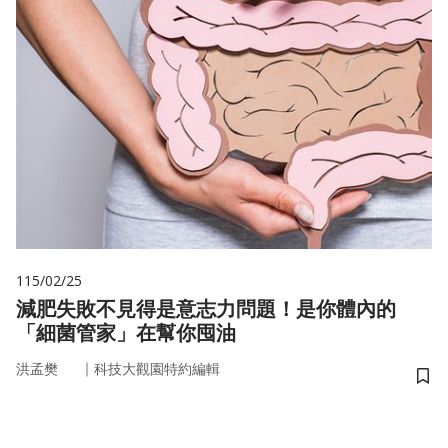
115/02/25
減肥失敗不見得是意志力問題！是你體內的
「細菌管家」在幫你囤油
｜
洪孟樊
科技大觀園特約編輯
儲