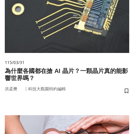
115/03/31
為什麼各國都在搶 AI 晶片？一顆晶片真的能影
響世界嗎？
｜
洪孟樊
科技大觀園特約編輯
儲