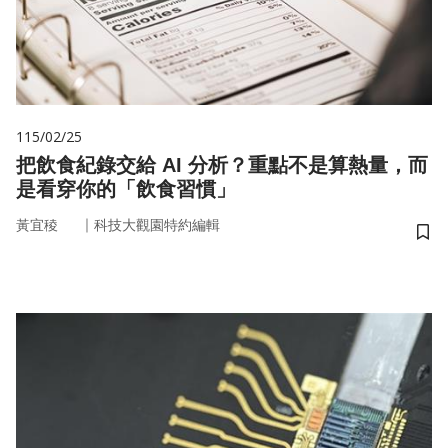
115/02/25
把飲食紀錄交給 AI 分析？重點不是算熱量，而
是看穿你的「飲食習慣」
｜
黃宜稜
科技大觀園特約編輯
儲