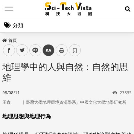
Menu
展
分類
首頁
facebook
twitter
line
中
地理學中的人與自然：自然的思
維
瀏覽次
98/08/11
23835
｜
王鑫
臺灣大學地理環境資源學系／中國文化大學地學研究所
地理思想與地理行為