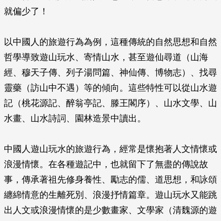
就偏少了！
以中國人的旅遊行為為例，這種傳統的自然思想和自然
哲學導致遊山玩水、寄情山水，甚至遊仙尋道（山海
經、穆天子傳、列子湯問篇、神仙傳、博物志）、找尋
靈藥（訪山中不遇）等的傾向。這些特性可以從山水遊
記（桃花源記、醉翁亭記、滕王閣序）、山水文學、山
水畫、山水詩詞、園林造景中讀出。
中國人遊山玩水的旅遊行為，經常是懷抱著人文情懷或
浪漫情懷。在各種遊記中，也就留下了無盡的傳說故
事，傳承著祖先修身養性、勵志的儒、道思想，和詠頌
纏綿情意的生離死別、浪漫抒情篇章。遊山玩水又能跳
出人文或浪漫情懷的是少數畫家、文學家（清魏源的遊