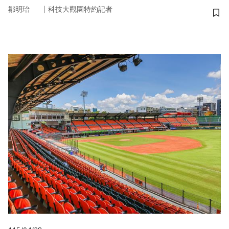
｜
鄒明珆
科技大觀園特約記者
儲