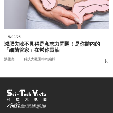
115/02/25
減肥失敗不見得是意志力問題！是你體內的
「細菌管家」在幫你囤油
｜
洪孟樊
科技大觀園特約編輯
儲