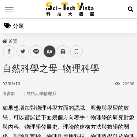
Menu
展
分類
首頁
facebook
twitter
line
中
自然科學之母–物理科學
瀏覽次
92/06/10
20998
｜
唐富欽
成功大學物理系
如果想增加對物理科學方面的認識、興趣與學習的效
果，可以嘗試從下面幾個方向著手：物理學的研究對象
與內容、物理學發展史、理論的建構方法與數學的關
係、理論與實驗、物理與應用科技、物理哲學以及物理