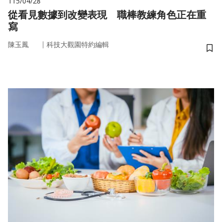
115/04/28
從看見數據到改變表現 職棒教練角色正在重
寫
｜
陳玉鳳
科技大觀園特約編輯
儲