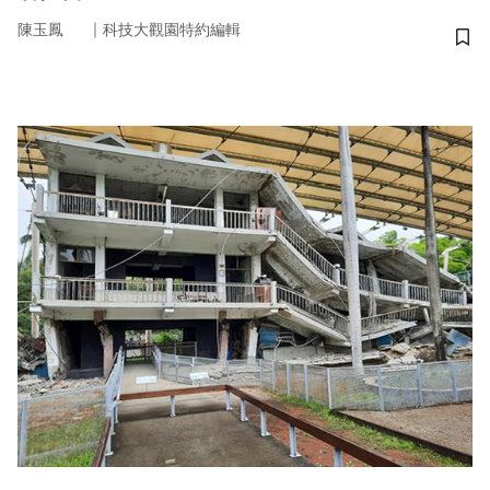
｜
陳玉鳳
科技大觀園特約編輯
儲