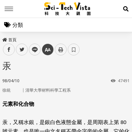
Menu
展
分類
首頁
facebook
twitter
line
中
汞
瀏覽次
98/04/10
47491
｜
徐統
清華大學材料科學工程系
元素和化合物
汞，又稱水銀，是銀白色液態金屬，是周期表上第 80
號元素，也是唯一中文名稱不帶金字旁的金屬。它的化