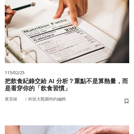
115/02/25
把飲食紀錄交給 AI 分析？重點不是算熱量，而
是看穿你的「飲食習慣」
｜
黃宜稜
科技大觀園特約編輯
儲