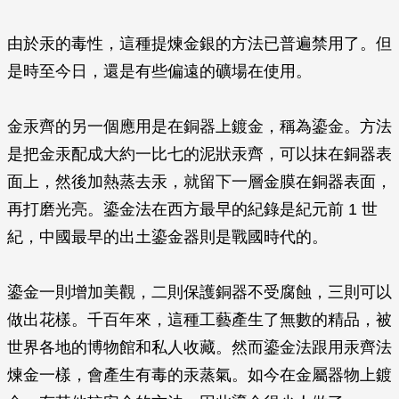
由於汞的毒性，這種提煉金銀的方法已普遍禁用了。但
是時至今日，還是有些偏遠的礦場在使用。
金汞齊的另一個應用是在銅器上鍍金，稱為鎏金。方法
是把金汞配成大約一比七的泥狀汞齊，可以抹在銅器表
面上，然後加熱蒸去汞，就留下一層金膜在銅器表面，
再打磨光亮。鎏金法在西方最早的紀錄是紀元前 1 世
紀，中國最早的出土鎏金器則是戰國時代的。
鎏金一則增加美觀，二則保護銅器不受腐蝕，三則可以
做出花樣。千百年來，這種工藝產生了無數的精品，被
世界各地的博物館和私人收藏。然而鎏金法跟用汞齊法
煉金一樣，會產生有毒的汞蒸氣。如今在金屬器物上鍍