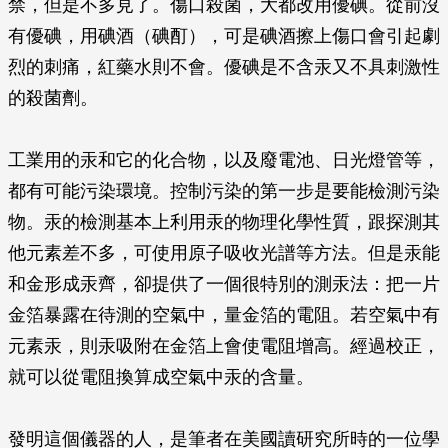
禁，但是不多見了。傷口殺菌，大都改用優碘。從前沒
有優碘，用碘酒（碘酊），可是碘酒擦上傷口會引起劇
烈的刺痛，紅藥水則不會。優碘是不含汞又不具刺激性
的殺菌劑。
工業用的汞和它的化合物，以及廢電池、日光燈管等，
都有可能污染環境。控制污染的第一步是要能檢測污染
物。汞的檢測基本上利用汞的物理化學性質，跟探測其
他元素差不多，可使用原子吸收光譜等方法。但是汞能
和金形成汞齊，卻提供了一個很特別的測汞法：把一片
金箔暴露在待測的空氣中，量金箔的電阻。若空氣中有
元素汞，則汞吸附在金箔上會使電阻增高。經過校正，
就可以從電阻換算成空氣中汞的含量。
發明這個儀器的人，是筆者在美國讀研究所時的一位學