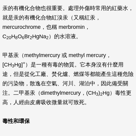
汞的有機化合物也很重要。處理外傷時常用的紅藥水，
就是汞的有機化合物紅溴汞（又稱紅汞，
mercurochrome，也稱 merbromin，
C
H
O
Br
HgNa
）的水溶液。
20
8
6
2
2
甲基汞（methylmercury 或 methyl mercury，
+
[CH
Hg]
）是一種有毒的物質。它本身沒有什麼用
3
途，但是從化工廠、焚化爐、燃煤等都能產生這種危險
的污染物，散逸在空氣、河川、湖泊中，因此備受關
注。二甲基汞（dimethylmercury，(CH
)
Hg）毒性更
3
2
高，人經由皮膚吸收微量就可致死。
毒性和環保