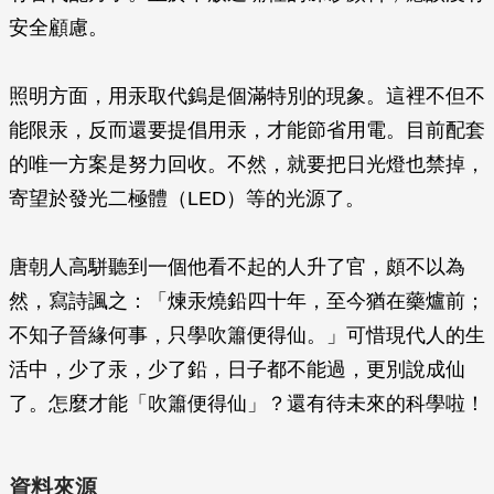
安全顧慮。
照明方面，用汞取代鎢是個滿特別的現象。這裡不但不
能限汞，反而還要提倡用汞，才能節省用電。目前配套
的唯一方案是努力回收。不然，就要把日光燈也禁掉，
寄望於發光二極體（LED）等的光源了。
唐朝人高駢聽到一個他看不起的人升了官，頗不以為
然，寫詩諷之：「煉汞燒鉛四十年，至今猶在藥爐前；
不知子晉緣何事，只學吹簫便得仙。」可惜現代人的生
活中，少了汞，少了鉛，日子都不能過，更別說成仙
了。怎麼才能「吹簫便得仙」？還有待未來的科學啦！
資料來源