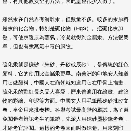
金，有其他較安全的方法，因此鎏金很少人做了。
雖然汞在自然界有游離汞，但數量不多。較多的汞原料
是汞的化合物，特別是硫化物（HgS）。把硫化汞加
熱，可使汞還原為蒸氣，冷凝就得到金屬汞。方法很簡
單，但也有汞蒸氣中毒的風險。
硫化汞就是硃砂（朱砂、丹砂或辰砂），是傳統的紅色
顏料，它的使用比金屬汞更早。南美洲的印地安人知道
用它做顏料，中國人在商朝就知道用它在甲骨上描畫。
硫化汞的艷紅長久受人喜愛，歷來普遍用在繪畫、建築
物的彩繪、印泥等方面。中國文人用毛筆蘸硃砂批改文
卷，皇帝用來批奏摺。科舉考試最高階的殿試，為了避
免閱卷者辨認考生的筆跡，先派人用硃砂墨抄錄考卷，
才給考官評閱。這樣的考卷因而叫做硃卷。用來刻印