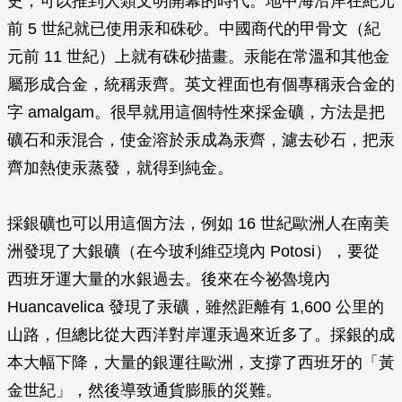
史，可以推到人類文明開幕的時代。地中海沿岸在紀元
前 5 世紀就已使用汞和硃砂。中國商代的甲骨文（紀
元前 11 世紀）上就有硃砂描畫。汞能在常溫和其他金
屬形成合金，統稱汞齊。英文裡面也有個專稱汞合金的
字 amalgam。很早就用這個特性來採金礦，方法是把
礦石和汞混合，使金溶於汞成為汞齊，濾去砂石，把汞
齊加熱使汞蒸發，就得到純金。
採銀礦也可以用這個方法，例如 16 世紀歐洲人在南美
洲發現了大銀礦（在今玻利維亞境內 Potosi），要從
西班牙運大量的水銀過去。後來在今祕魯境內
Huancavelica 發現了汞礦，雖然距離有 1,600 公里的
山路，但總比從大西洋對岸運汞過來近多了。採銀的成
本大幅下降，大量的銀運往歐洲，支撐了西班牙的「黃
金世紀」，然後導致通貨膨脹的災難。