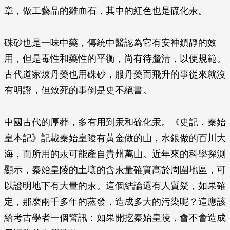
章，做工藝品的雞血石，其中的紅色也是硫化汞。
硃砂也是一味中藥，傳統中醫認為它有安神鎮靜的效
用，但是毒性和藥性的平衡，尚有待釐清，以便規範。
古代道家煉丹藥也用硃砂，服丹藥而飛升的事從來就沒
有明證，但致死的事倒是史不絕書。
中國古代的厚葬，多有用到汞和硫化汞。《史記．秦始
皇本記》記載秦始皇陵有黃金做的山，水銀做的百川大
海，而所用的汞可能產自貴州萬山。近年來的科學探測
顯示，秦始皇陵的土壤的含汞量確實高於周圍地區，可
以證明地下有大量的汞。這個結論還有人質疑，如果確
定，那麼兩千多年的蒸發，造成多大的污染呢？這應該
給考古學者一個警訊：如果開挖秦始皇陵，會不會造成