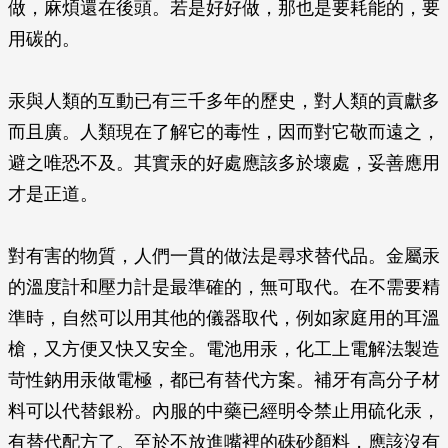
做，麻煩還在後頭。若是好好做，那也是要耗能的，要
用碳的。
汞與人類的互動已有三千多年的歷史，對人類的貢獻多
而且廣。人類現在了解它的毒性，因而對它敬而遠之，
避之唯恐不及。其實汞的好處應該多於壞處，妥善應用
才是正道。
對有害的物質，人們一貫的做法是尋求替代品。金屬汞
的溫度計和壓力計是最準確的，無可取代。在不需要精
準時，自然可以用其他的儀器取代，例如家庭用的耳溫
槍，又方便又快又安全。電池用汞，化工上電解法製造
苛性鈉用汞做電極，都已有替代方案。補牙有高分子材
料可以代替銀粉。內服的中藥已經明令禁止用硫化汞，
有替代配方了。至於不放進嘴裡的硃砂顏料，應該沒有