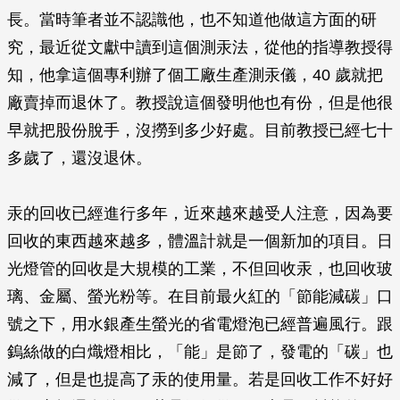
長。當時筆者並不認識他，也不知道他做這方面的研
究，最近從文獻中讀到這個測汞法，從他的指導教授得
知，他拿這個專利辦了個工廠生產測汞儀，40 歲就把
廠賣掉而退休了。教授說這個發明他也有份，但是他很
早就把股份脫手，沒撈到多少好處。目前教授已經七十
多歲了，還沒退休。
汞的回收已經進行多年，近來越來越受人注意，因為要
回收的東西越來越多，體溫計就是一個新加的項目。日
光燈管的回收是大規模的工業，不但回收汞，也回收玻
璃、金屬、螢光粉等。在目前最火紅的「節能減碳」口
號之下，用水銀產生螢光的省電燈泡已經普遍風行。跟
鎢絲做的白熾燈相比，「能」是節了，發電的「碳」也
減了，但是也提高了汞的使用量。若是回收工作不好好