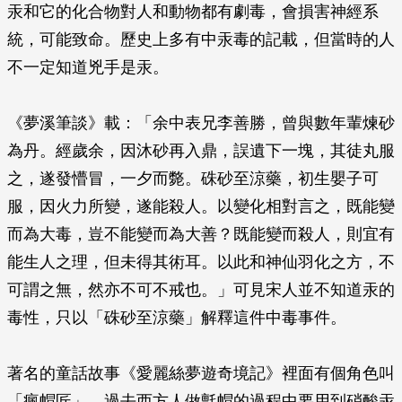
汞和它的化合物對人和動物都有劇毒，會損害神經系
統，可能致命。歷史上多有中汞毒的記載，但當時的人
不一定知道兇手是汞。
《夢溪筆談》載：「余中表兄李善勝，曾與數年輩煉砂
為丹。經歲余，因沐砂再入鼎，誤遺下一塊，其徒丸服
之，遂發懵冒，一夕而斃。硃砂至涼藥，初生嬰子可
服，因火力所變，遂能殺人。以變化相對言之，既能變
而為大毒，豈不能變而為大善？既能變而殺人，則宜有
能生人之理，但未得其術耳。以此和神仙羽化之方，不
可謂之無，然亦不可不戒也。」可見宋人並不知道汞的
毒性，只以「硃砂至涼藥」解釋這件中毒事件。
著名的童話故事《愛麗絲夢遊奇境記》裡面有個角色叫
「瘋帽匠」。過去西方人做氈帽的過程中要用到硝酸汞