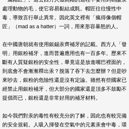
處理動物的毛，使它容易黏結成氈。帽匠往往慢性中
毒，導致言行舉止異常。因此英文裡有「瘋得像個帽
匠」（mad as a hatter）一詞，用來形容暴怒的人。
在中國唐朝就有使用銀錫汞齊補牙的記載。西方人「發
明」用銀粉補牙，進而普遍應用也有一百多年。歷來不
斷有人質疑銀粉的安全性，畢竟這是放進嘴巴裡面的，
到底會不會漸漸釋出汞？脫落了吞下去怎麼辦？但是吵
來吵去，銀粉的危險性還是沒有定論。雖然有些國家已
經禁止用銀粉補牙，但大部分的國家還是頂多不鼓勵不
提倡而已，銀粉還是非常好用的補牙材料。
如今我們對汞的毒性有較充分的了解，因此也有較完備
的安全規範。人吸入揮發在空氣中的元素汞會中毒，環