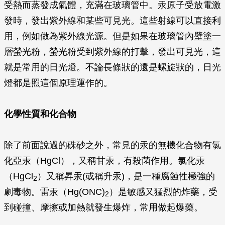
受熱而蒸發成氣體，充滿在玻璃管中。汞原子受放電激
發時，發出紫外線和某些可見光。這些射線可以直接利
用，例如做為紫外線光源。但是如果在玻璃管內壁塗一
層螢光粉，螢光粉受到紫外線的打擊，發出可見光，這
就是常用的日光燈。不論長條狀的還是螺旋狀的，日光
燈都是照這個原理運作的。
化學性質和化合物
除了前面說過的硃砂之外，常見的汞的無機化合物有氯
化亞汞（HgCl），又稱甘汞，有殺菌作用。氯化汞
（HgCl
）又稱昇汞(或稱升汞)，是一種腐蝕性極強的
2
劇毒物。雷汞（Hg(ONC)
）是敏感又猛烈的炸藥，受
2
到碰撞、摩擦或加熱就發生爆炸，常用做起爆藥。