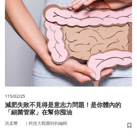
115/02/25
減肥失敗不見得是意志力問題！是你體內的
「細菌管家」在幫你囤油
｜
洪孟樊
科技大觀園特約編輯
儲