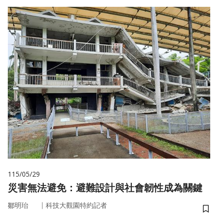
115/05/29
災害無法避免：避難設計與社會韌性成為關鍵
｜
鄒明珆
科技大觀園特約記者
儲