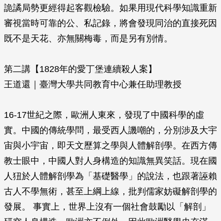
詭譎局勢更經得起客觀檢驗。如果用現代科學知識重新
審視當時可靠的公、私記錄，將會發現同治的直接死因
既不是天花、亦無關梅毒，而是另有別情。
第二講【1828年的愛丁堡連續殺人案】
王道還｜臺灣大學共同教育中心兼任助理教授
16-17世紀之際，歐洲人東來，發現了中國科學的虛
實。中國的傳統學問，最受西人譏嘲的，分別涉及大宇
宙與小宇宙，即天文歷算之學與人體解剖學。在西方傳
教士眼中，中國人對人身構造的知識無異笑話。現在國
人狃於人體解剖學為「基礎醫學」的說法，也跟著誣賴
古人不學無術，甚至上綱上線，批判儒家妨礙解剖學的
發展。 事實上，世界上沒有一個社會鼓勵以「解剖」