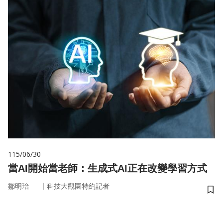
115/06/30
當AI開始當老師：生成式AI正在改變學習方式
｜
鄒明珆
科技大觀園特約記者
儲