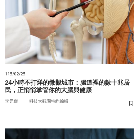
115/02/25
24小時不打烊的微觀城市：腸道裡的數十兆居
民，正悄悄掌管你的大腦與健康
｜
李元傑
科技大觀園特約編輯
儲