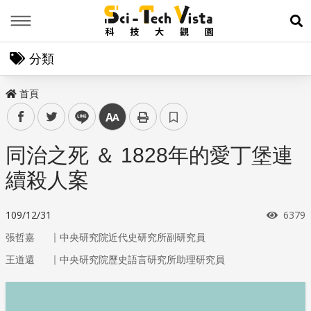
Menu
展
分類
首頁
facebook
twitter
line
中
同治之死 ＆ 1828年的愛丁堡連
續殺人案
瀏覽
109/12/31
6379
｜
張哲嘉
中央研究院近代史研究所副研究員
｜
王道還
中央研究院歷史語言研究所助理研究員