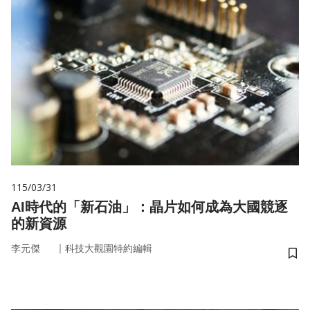
115/03/31
AI時代的「新石油」：晶片如何成為大國競逐
的新資源
｜
李元傑
科技大觀園特約編輯
儲