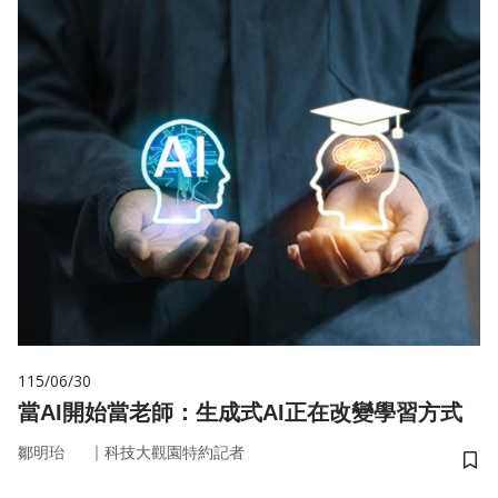
115/06/30
當AI開始當老師：生成式AI正在改變學習方式
｜
鄒明珆
科技大觀園特約記者
儲