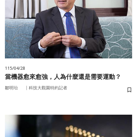
115/04/28
當機器愈來愈強，人為什麼還是需要運動？
｜
鄒明珆
科技大觀園特約記者
儲