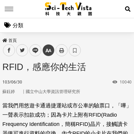
Menu
展
分類
首頁
facebook
twitter
line
中
RFID，感應你的生活
瀏覽次
103/06/30
10040
｜
蘇鈺婷
國立中山大學資訊管理研究所
當我們用悠遊卡通過捷運站或市公車的驗票口，「嗶」
一聲表示扣款成功；因為卡片上附有RFID(Radio
Frequency Identification，簡稱RFID)晶片，接觸讀卡
器便可進行資料的交換。內含RFID的小卡片在我們的