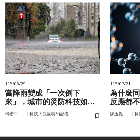
115/05/29
115/07/21
當降雨變成「一次倒下
為什麼同
來」，城市的災防科技如何
反應都不
即時應變？
的用藥密
｜
｜
何楷平
科技大觀園特約記者
陳玉鳳
科
儲存書籤