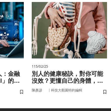
115/02/25
人：金融
別人的健康秘訣，對你可能
I」的新
沒效？更懂自己的身體，才
更能「精準健康」！
｜
陳彥諺
科技大觀園特約編輯
儲存書籤
儲