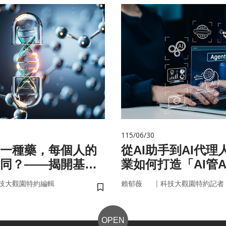
115/06/30
一種藥，每個人的
從AI助手到AI代理
同？——揭開基因
業如何打造「AI管A
碼
治理模式？
｜
技大觀園特約編輯
賴郁薇
科技大觀園特約記者
儲存書籤
OPEN