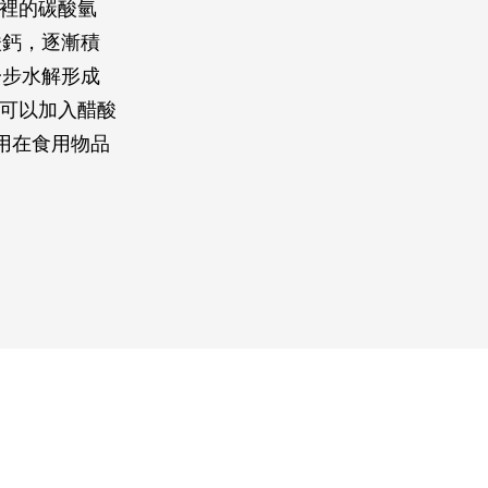
水裡的碳酸氫
酸鈣，逐漸積
一步水解形成
常可以加入醋酸
用在食用物品