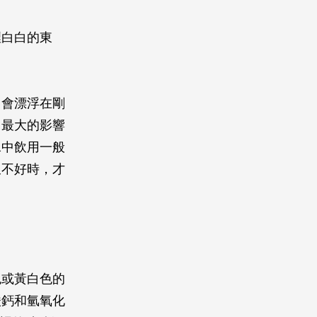
裡白白的東
，會漂浮在剛
它最大的影響
水中飲用一般
又不好時，才
色或黃白色的
酸鈣和氫氧化