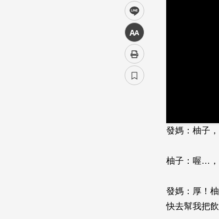
line
中
發媽：柚子，
柚子：喔…，
發媽：厚！
快去幫我把飲