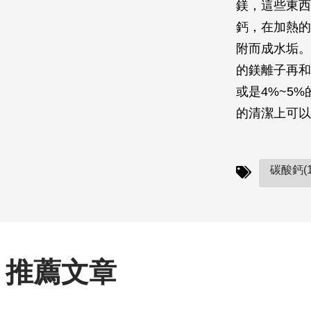
鎂，這些東西
鈣，在加熱的
附而成水垢。
的鎂離子再和
或是4%~5
的清潔上可以
碳酸鈣(1
推薦文章