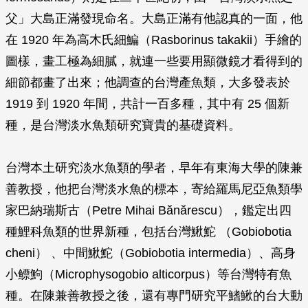
父」大島正滿發現命名。大島正滿有他認真的一面，他
在 1920 年為高木氏細鯿（
Rasborinus takakii
）手繪的
圖樣，畫工極為細膩，就連一些要用顯微鏡才看得到的
細節都畫了出來；他調查的台灣產魚類，大多發表於
1919 到 1920 年間，共計一百多種，其中有 25 個新
種，是台灣淡水魚類研究寶貴的基礎資料。
台灣本土研究淡水魚類的學者，早年有東海大學的陳兼
善教授，他把台灣淡水魚的標本，寄給羅馬尼亞魚類學
家巴納瑞斯古（Petre Mihai Bănărescu），鑑定出四
種鯉科魚類的世界新種，包括台灣鰍鮀 （
Gobiobotia
cheni
） 、中間鰍鮀（
Gobiobotia intermedia
）、高身
小鳔鮈（
Microphysogobio alticorpus
）等台灣特有魚
種。在陳兼善教授之後，還有專門研究平鰭鰍的台大動