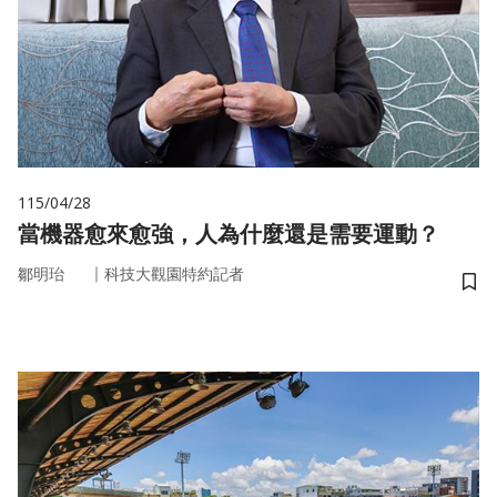
115/04/28
當機器愈來愈強，人為什麼還是需要運動？
｜
鄒明珆
科技大觀園特約記者
儲