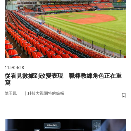
115/04/28
從看見數據到改變表現 職棒教練角色正在重
寫
｜
陳玉鳳
科技大觀園特約編輯
儲