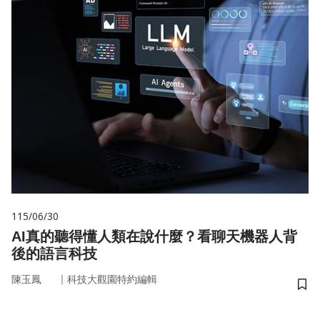
115/06/30
AI真的聽得懂人類在說什麼？看聊天機器人背
後的語言科技
｜
陳玉鳳
科技大觀園特約編輯
儲