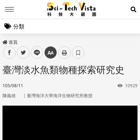
Menu
展
分類
首頁
facebook
twitter
line
中
臺灣淡水魚類物種探索研究史
瀏覽次
105/08/11
10929
｜
陳義雄
臺灣海洋大學海洋生物研究所教授