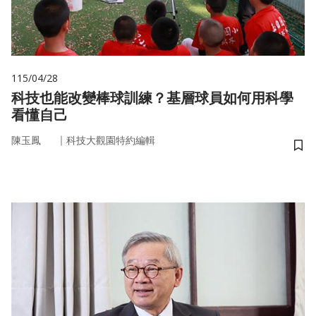
115/04/28
科技也能改變棒球訓練？基層球員如何用科學
看懂自己
｜
陳玉鳳
科技大觀園特約編輯
儲