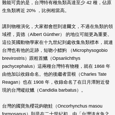
難能可貴的是，台灣特有種魚類高達至少 42 種，佔原
生魚類將近 20% ，比例相當高。
講到物種演化，大家都會想到達爾文，不過在魚類的領
域裡，貢德（Albert Günther） 的地位可能更為重要。
這位英國動物學家在十九世紀到處收集魚類標本，就連
台灣也有他的足跡，短吻小鰾鮈 （
Microphysogobio
brevirostris
）跟粗首鱲（
Opsariichthys
pachycephalus
）這兩種台灣特有物種，就在 1868 年
由他加以收錄命名。他的後繼者雷根（Charles Tate
Reagan）也在 1908 年，收錄命名了在日月潭附近發
現的台灣縱紋鱲（
Candidia barbatus
）。
台灣的國寶魚櫻花鉤吻鮭（
Oncorhynchus masou
formosanus
）則是在二十世紀初，由「台灣淡水魚之