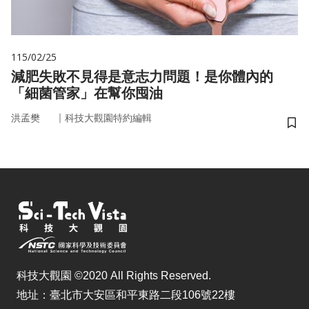
115/02/25
減肥失敗不見得是意志力問題！是你體內的
「細菌管家」在幫你囤油
｜
洪孟樊
科技大觀園特約編輯
儲
科技大觀園 ©2020 All Rights Reserved.
地址：臺北市大安區和平東路二段106號22樓