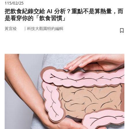
115/02/25
把飲食紀錄交給 AI 分析？重點不是算熱量，而
是看穿你的「飲食習慣」
｜
黃宜稜
科技大觀園特約編輯
儲