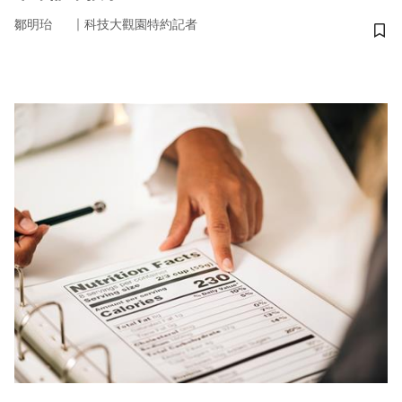
｜
鄒明珆
科技大觀園特約記者
儲