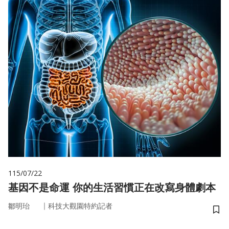
115/07/22
基因不是命運 你的生活習慣正在改寫身體劇本
｜
鄒明珆
科技大觀園特約記者
儲