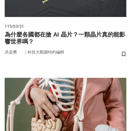
115/03/31
為什麼各國都在搶 AI 晶片？一顆晶片真的能影
響世界嗎？
｜
洪孟樊
科技大觀園特約編輯
儲