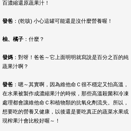
百濃縮還原蔬果汁！
發爸
：(乾咳) 小心這罐可能還是沒什麼營養喔！
柚、橘子
：什麼？
發媽
：對呀！爸爸～它上面明明就寫說是百分之百的純
蔬果汁啊？
發爸
：嗯～其實啊，因為維他命Ｃ很不穩定又怕高溫，
在水果被製作成濃縮果汁的時候，那些高溫殺菌和冷凍
處理都會讓維他命Ｃ和植物類的抗氧化劑流失。所以，
想要吃的營養又健康，以後還是要吃真正的蔬菜水果或
現榨果汁會比較好喔～！