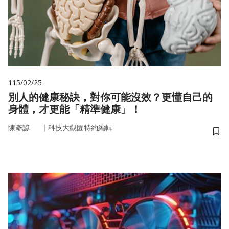
115/02/25
別人的健康秘訣，對你可能沒效？更懂自己的
身體，才更能「精準健康」！
｜
陳彥諺
科技大觀園特約編輯
儲