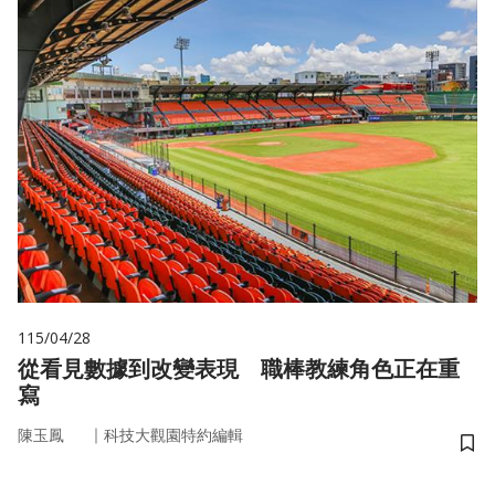
115/04/28
從看見數據到改變表現 職棒教練角色正在重
寫
｜
陳玉鳳
科技大觀園特約編輯
儲