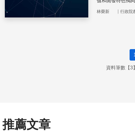
值和開發特色鴨
｜
林榮新
行政院
資料筆數【3】
推薦文章