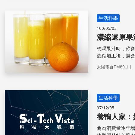
生活科學
100/05/03
濃縮還原果
想喝果汁時，你
濃縮加工後，還
｜
太陽電台FM89.1
生活科學
97/12/05
養鴨人家：
禽肉消費量逐年