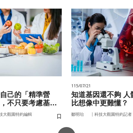
115/07/21
自己的「精準營
知道基因還不夠 人體為什麼
，不只要考慮基
比想像中更難懂？
更在腸道微生物
｜
技大觀園特約編輯
鄒明珆
科技大觀園特約記者
儲存書籤