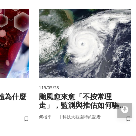
115/05/28
颱風愈來愈「不按常理
走」，監測與推估如何驅動
回
防災決策？
｜
何楷平
科技大觀園特約記者
儲存書籤
儲