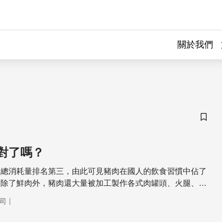
關於我們
儲存
對了嗎？
肉總消耗量排名第三，由此可見豬肉在國人的飲食習慣中佔了
。除了鮮肉外，豬肉還大量被加工製作各式肉罐頭、火腿、香
，甚至寵物食品。本節目為您解說豬肉的常見疑問，讓您吃得
｜
司