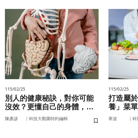
115/02/25
115/02/25
別人的健康秘訣，對你可能
打造屬於
沒效？更懂自己的身體，才
養」菜單
更能「精準健康」！
因，關鍵
｜
｜
陳彥諺
科技大觀園特約編輯
寒波
科
儲存書籤