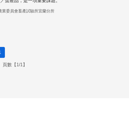
肉／蛋產品，是一項重要課題。
農業委員會畜產試驗所宜蘭分所
1
頁數【1/1】