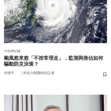
115/05/28
颱風愈來愈「不按常理走」，監測與推估如何
驅動防災決策？
｜
何楷平
科技大觀園特約記者
儲