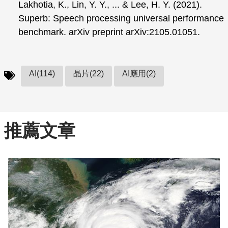
Lakhotia, K., Lin, Y. Y., ... & Lee, H. Y. (2021).
Superb: Speech processing universal performance
benchmark. arXiv preprint arXiv:2105.01051.
AI(114)
晶片(22)
AI應用(2)
推薦文章