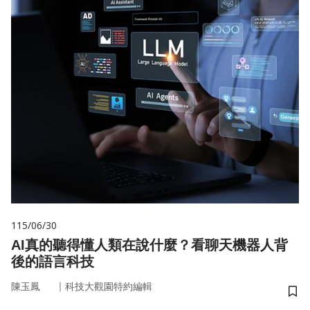
115/06/30
AI真的聽得懂人類在說什麼？看聊天機器人背
後的語言科技
｜
陳玉鳳
科技大觀園特約編輯
儲