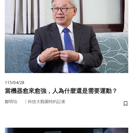
115/04/28
當機器愈來愈強，人為什麼還是需要運動？
｜
鄒明珆
科技大觀園特約記者
儲