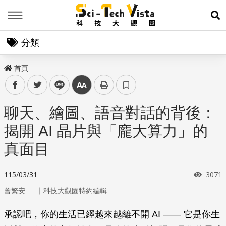
Menu
展
分類
首頁
facebook
twitter
line
中
聊天、繪圖、語音對話的背後：
揭開 AI 晶片與「龐大算力」的
真面目
瀏覽
115/03/31
3071
｜
曾繁安
科技大觀園特約編輯
承認吧，你的生活已經越來越離不開 AI —— 它是你生