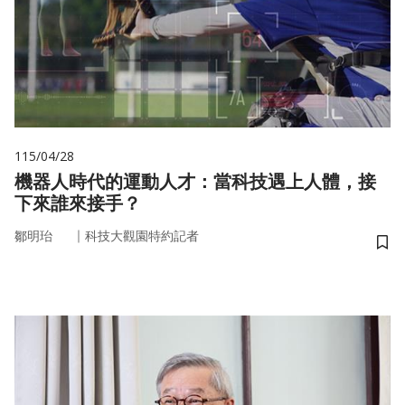
115/04/28
機器人時代的運動人才：當科技遇上人體，接
下來誰來接手？
｜
鄒明珆
科技大觀園特約記者
儲