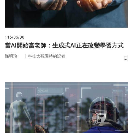
115/06/30
當AI開始當老師：生成式AI正在改變學習方式
｜
鄒明珆
科技大觀園特約記者
儲