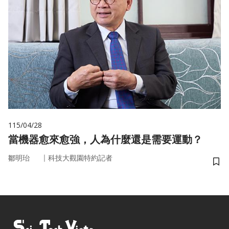
115/04/28
當機器愈來愈強，人為什麼還是需要運動？
｜
鄒明珆
科技大觀園特約記者
儲