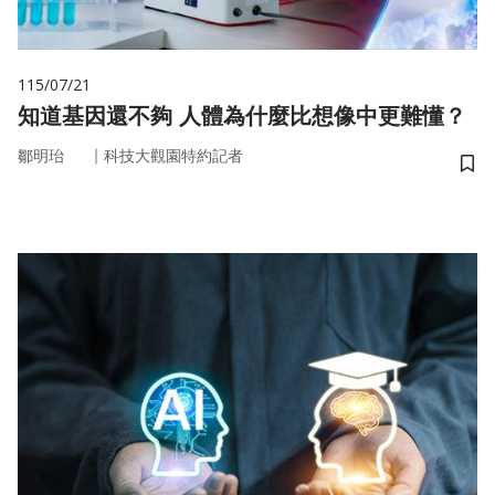
115/07/21
知道基因還不夠 人體為什麼比想像中更難懂？
｜
鄒明珆
科技大觀園特約記者
儲