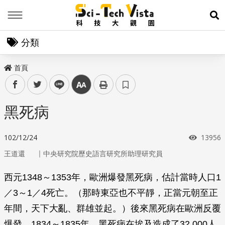
Menu
展
分類
首頁
facebook
twitter
line
中
黑死病
瀏覽次
102/12/24
13956
｜
王道還
中央研究院歷史語言研究所助理研究員
西元1348～1353年，歐洲爆發黑死病，估計當時人口1
／3～1／4死亡。（那時東亞也不平靜，正當元朝至正
年間，天下大亂、群雄並起。）後來黑死病在歐洲反覆
爆發。1834～1835年，黑死病在埃及造成了32,000人