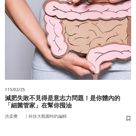
115/02/25
減肥失敗不見得是意志力問題！是你體內的
「細菌管家」在幫你囤油
｜
洪孟樊
科技大觀園特約編輯
儲