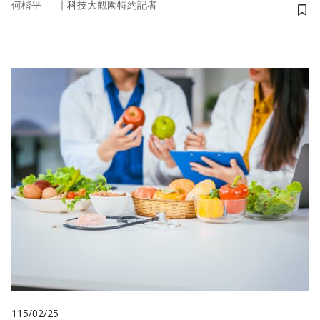
｜
何楷平
科技大觀園特約記者
儲
115/02/25