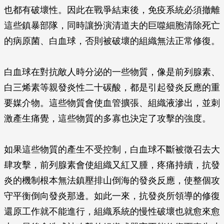
也都有破壞性。因此在戰爭結束後，免疫系統必須撤離
這些鎮暴部隊，同時讓扮演清道夫的巨噬細胞清除死亡
的病原菌、白血球，否則被破壞的組織無法正常修復。
白血球在對抗敵人時分泌的一些物質，像是前列腺素、
白三烯素等親發炎性二十碳酸，都是引起發炎反應的重
要媒介物。這些物質會使血管擴張、組織液滲出，並刺
激產生痛覺，這些物質的多寡也決定了攻擊的強度。
如果這些物質的產生不受控制，白血球不斷被徵召去大
肆攻擊，前列腺素會使組織又紅又腫，疼痛持續，抗發
炎的機制根本無法鎮壓排山倒海的發炎反應，使整個攻
守平衡倒向發炎那邊。如此一來，抗發炎所領導的修復
還原工作就不能進行，組織系統的慢性破壞也就愈來愈