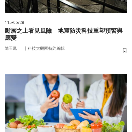
115/05/28
斷層之上看見風險 地震防災科技重塑預警與
應變
｜
陳玉鳳
科技大觀園特約編輯
儲