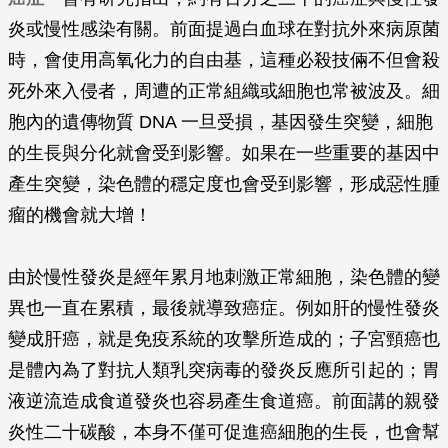
炎或慢性感染有關。前面提過白血球在對抗外來病原菌
時，會使用高氧化力的自由基，這種必殺技倆不但會殺
死外來入侵者，周遭的正常組織或細胞也常被波及。細
胞內的遺傳物質 DNA 一旦受損，基因發生突變，細胞
的生長與分化就會受到影響。如果在一些重要的基因中
產生突變，染色體的穩定度也會受到影響，形成惡性腫
瘤的機會就大增！
由於慢性發炎是經年累月地刺激正常細胞，染色體的變
異也一直在累積，最後就導致癌症。例如肝的慢性發炎
變成肝癌，就是免疫系統的攻擊所造成的；子宮頸癌也
是體內為了對抗人類乳突病毒的發炎反應所引起的；胃
液逆流造成食道發炎也容易產生食道癌。前面講的親發
炎性二十碳酸，本身不僅可促進癌細胞的生長，也會幫