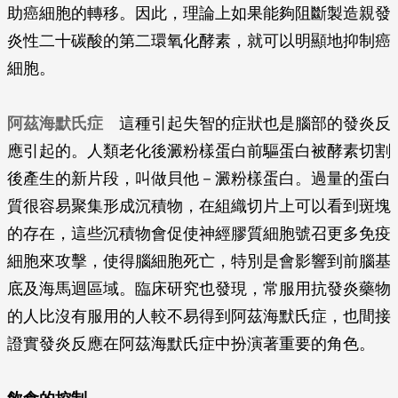
助癌細胞的轉移。因此，理論上如果能夠阻斷製造親發
炎性二十碳酸的第二環氧化酵素，就可以明顯地抑制癌
細胞。
阿茲海默氏症
這種引起失智的症狀也是腦部的發炎反
應引起的。人類老化後澱粉樣蛋白前驅蛋白被酵素切割
後產生的新片段，叫做貝他－澱粉樣蛋白。過量的蛋白
質很容易聚集形成沉積物，在組織切片上可以看到斑塊
的存在，這些沉積物會促使神經膠質細胞號召更多免疫
細胞來攻擊，使得腦細胞死亡，特別是會影響到前腦基
底及海馬迴區域。臨床研究也發現，常服用抗發炎藥物
的人比沒有服用的人較不易得到阿茲海默氏症，也間接
證實發炎反應在阿茲海默氏症中扮演著重要的角色。