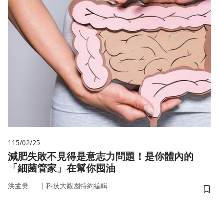
115/02/25
減肥失敗不見得是意志力問題！是你體內的
「細菌管家」在幫你囤油
｜
洪孟樊
科技大觀園特約編輯
儲