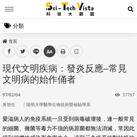
Menu
展
分類
首頁
facebook
twitter
line
中
現代文明疾病：發炎反應–常見
文明病的始作俑者
瀏覽次
97/02/04
37767
｜
黃智生
陽明大學醫學生物技術暨檢驗學系
愛滋病人的免疫系統一旦受到病毒破壞後，連一般常見
的細菌、黴菌等毒力不強的病原菌都無法消滅，常因此