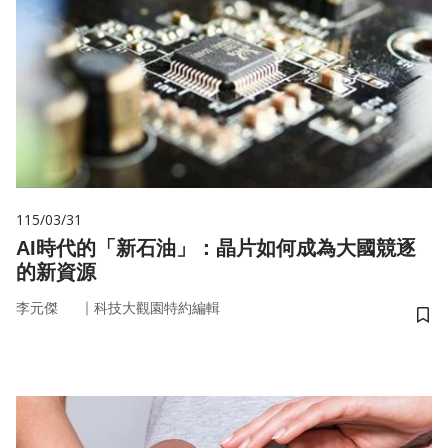
115/03/31
AI時代的「新石油」：晶片如何成為大國競逐
的新資源
｜
李元傑
科技大觀園特約編輯
儲