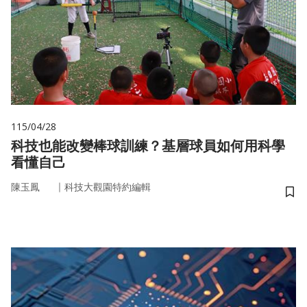
115/04/28
科技也能改變棒球訓練？基層球員如何用科學
看懂自己
｜
陳玉鳳
科技大觀園特約編輯
儲