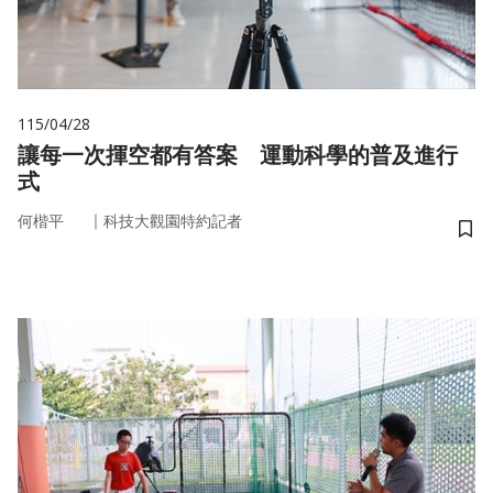
115/04/28
讓每一次揮空都有答案 運動科學的普及進行
式
｜
何楷平
科技大觀園特約記者
儲