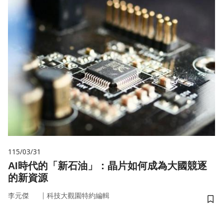
115/03/31
AI時代的「新石油」：晶片如何成為大國競逐
的新資源
｜
李元傑
科技大觀園特約編輯
儲