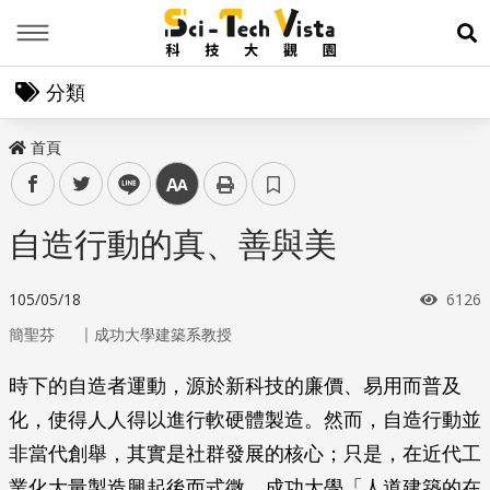
Menu
展
分類
首頁
facebook
twitter
line
中
自造行動的真、善與美
瀏覽
105/05/18
6126
｜
簡聖芬
成功大學建築系教授
時下的自造者運動，源於新科技的廉價、易用而普及
化，使得人人得以進行軟硬體製造。然而，自造行動並
非當代創舉，其實是社群發展的核心；只是，在近代工
業化大量製造興起後而式微。成功大學「人道建築的在