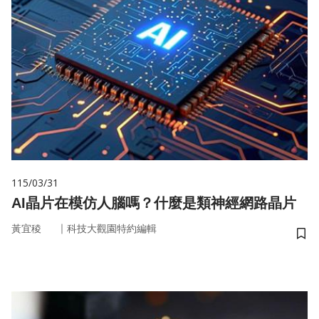
115/03/31
AI晶片在模仿人腦嗎？什麼是類神經網路晶片
｜
黃宜稜
科技大觀園特約編輯
儲