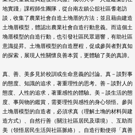
地實踐」課程師生團隊，從台南左鎮公舘社區耆老訪
談，收集了農業社會自造土埆厝的方法；並且藉由建造
土埆厝模型，體認出農業社會自造行動意義。而這個土
埆厝模型的自造行動，也引發社區民眾迴響，有助社區
意識提昇。土埆厝模型的自造歷程，促成參與者對真知
的探索，展現人性關懷良善本質，更體驗了美的真諦。
真、善、美多見於校訓或生命意義的討論。真－談對事
的態度、知識的追求，著重理性的思考。善－談對人的
態度、人性的追求，著重感性的體驗。美－談生活的態
度、事與物的鑑賞，需要理性與感性的身心領悟。參與
土埆厝模型的自造者，必須求真（理解土埆的材料與建
造方式）、自然行善（關注社區居民及環境）、互助而
美（領悟居民生活與社區脈絡）。自造行動使得「真善