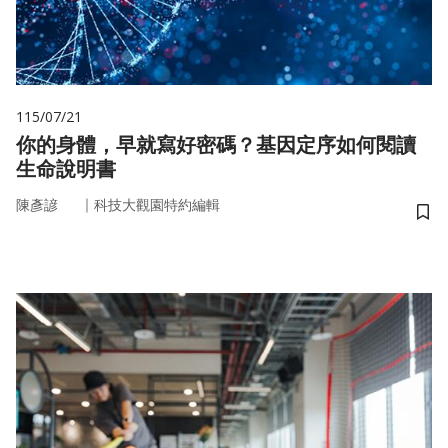
115/07/21
你的身體，早就寫好密碼？基因定序如何閱讀
生命說明書
｜
陳彥諺
科技大觀園特約編輯
儲