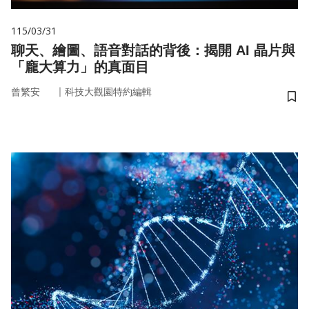
115/03/31
聊天、繪圖、語音對話的背後：揭開 AI 晶片與
「龐大算力」的真面目
｜
曾繁安
科技大觀園特約編輯
儲