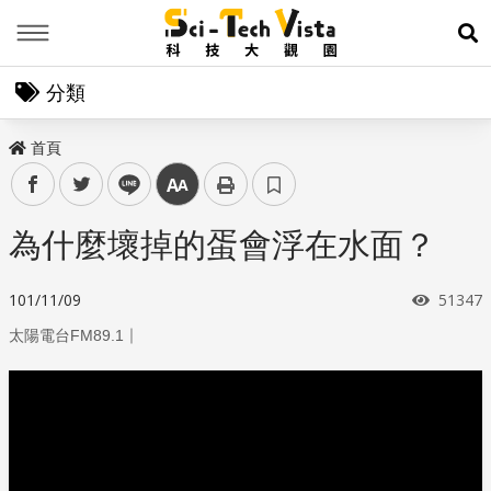
Menu
展
分類
首頁
facebook
twitter
line
中
為什麼壞掉的蛋會浮在水面？
瀏覽次
101/11/09
51347
｜
太陽電台FM89.1