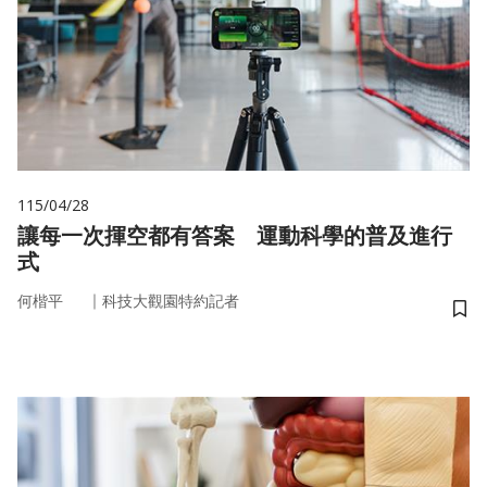
115/04/28
讓每一次揮空都有答案 運動科學的普及進行
式
｜
何楷平
科技大觀園特約記者
儲