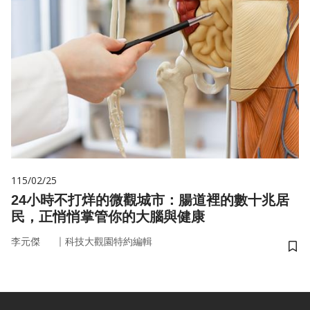
115/02/25
24小時不打烊的微觀城市：腸道裡的數十兆居
民，正悄悄掌管你的大腦與健康
｜
李元傑
科技大觀園特約編輯
儲