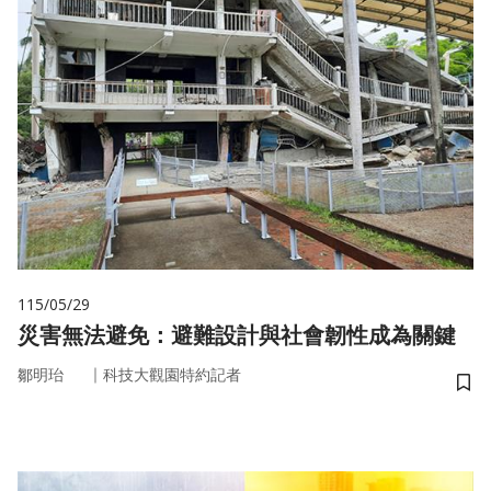
115/05/29
災害無法避免：避難設計與社會韌性成為關鍵
｜
鄒明珆
科技大觀園特約記者
儲