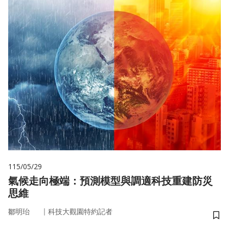
115/05/29
氣候走向極端：預測模型與調適科技重建防災
思維
｜
鄒明珆
科技大觀園特約記者
儲