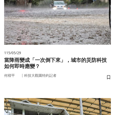
115/05/29
當降雨變成「一次倒下來」，城市的災防科技
如何即時應變？
｜
何楷平
科技大觀園特約記者
儲