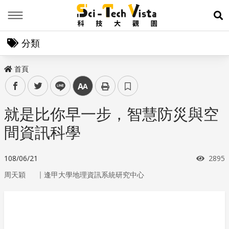
Menu
展
分類
首頁
facebook
twitter
line
中
就是比你早一步，智慧防災與空
間資訊科學
瀏覽
108/06/21
2895
｜
周天穎
逢甲大學地理資訊系統研究中心