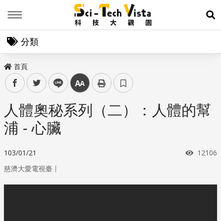
Menu
展
分類
首頁
facebook
twitter
line
中
人體奧秘系列（二）：人體的幫
浦 - 心臟
瀏覽次
103/01/21
12106
｜
慈濟大愛電視臺