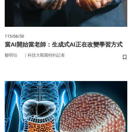
115/06/30
當AI開始當老師：生成式AI正在改變學習方式
｜
鄒明珆
科技大觀園特約記者
儲