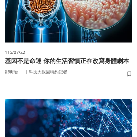
115/07/22
基因不是命運 你的生活習慣正在改寫身體劇本
｜
鄒明珆
科技大觀園特約記者
儲