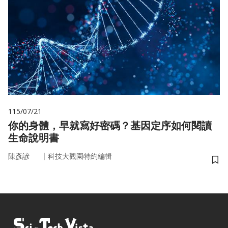
115/07/21
你的身體，早就寫好密碼？基因定序如何閱讀
生命說明書
｜
陳彥諺
科技大觀園特約編輯
儲