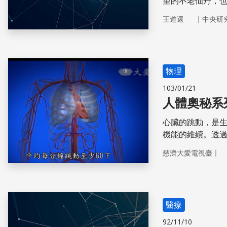
望的不老仙丹，
｜
王道還
中央研
物理
103/01/21
人體奧秘系
心臟的跳動，是
機能的維續。­透
後的奧秘、也發掘
｜
慈濟大愛電視臺
醫療
92/11/10