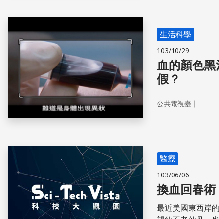
生活科學
103/10/29
血的顏色黑
假？
｜
公共電視臺
醫療
103/06/06
換血回春術
最近美國東西岸