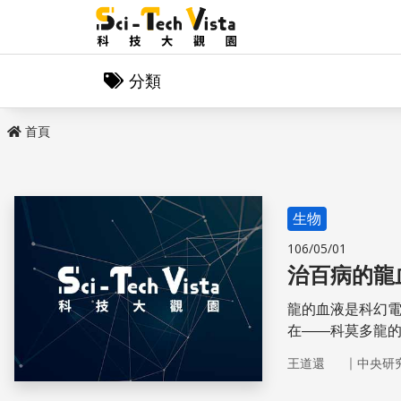
分類
首頁
生物
106/05/01
治百病的龍
龍的血液是科幻
在——科莫多龍的
個抗菌胜肽，部
｜
王道還
中央研