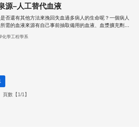
泉源–人工替代血液
上是否還有其他方法來挽回失血過多病人的生命呢？一個病人
時所需的血液來源有自己事前抽取備用的血液、血漿擴充劑、
捐血與人工替代血液等。
學化學工程學系
1
頁數【1/1】