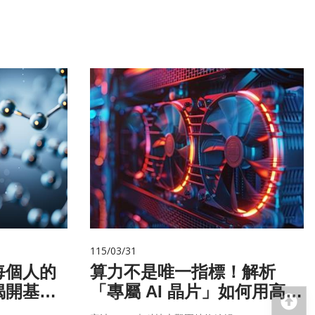
115/03/31
每個人的
算力不是唯一指標！解析
揭開基因
「專屬 AI 晶片」如何用高效
回
率驅動未來