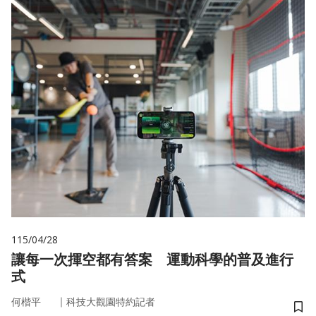
115/04/28
讓每一次揮空都有答案 運動科學的普及進行
式
｜
何楷平
科技大觀園特約記者
儲