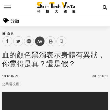
Menu
展
分類
首頁
facebook
twitter
line
中
血的顏色黑濁表示身體有異狀，
你覺得是真？還是假？
瀏覽次
103/10/29
51827
｜
公共電視臺