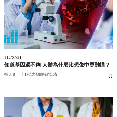
115/07/21
知道基因還不夠 人體為什麼比想像中更難懂？
｜
鄒明珆
科技大觀園特約記者
儲