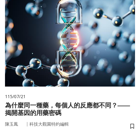
115/07/21
為什麼同一種藥，每個人的反應都不同？——
揭開基因的用藥密碼
｜
陳玉鳳
科技大觀園特約編輯
儲