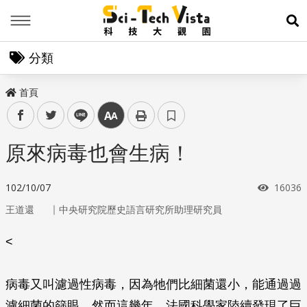
Menu
展
分類
首頁
facebook
twitter
line
中
原來病毒也會生病！
瀏覽次
102/10/07
16036
｜
王道還
中央研究院歷史語言研究所助理研究員
<
病毒又叫濾過性病毒，因為牠們比細菌還小，能通過過
濾細菌的篩眼。然而這幾年，法國科學家陸續發現了巨