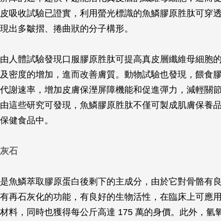
皮吸收試驗已證實，利用螢光標識的魚鱗膠原胜肽可穿
現出多皺摺、捲曲狀的分子構形。
由人體試驗發現口服膠原胜肽可提高真皮層纖維母細胞
及密度的增加，進而改善膚質。動物試驗也發現，餵食
代謝速率，增加皮膚保溼屏障機能和促進彈力，減輕關
由這些研究可發現，魚鱗膠原胜肽不僅可製成肌膚保養
保健食品中。
灰石
是魚鱗萃取膠原蛋白後剩下的主成分，由於它對骨骼有
有再石灰化的功能，有良好的生物活性，在臨床上可應
材料，同時也獲得每公斤高達 175 萬的身價。此外，氫