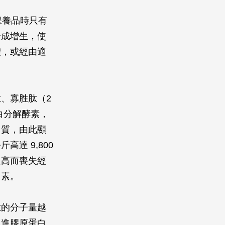
保養品時只有
合成增生，使
體，或經由適
、寡胜肽（2
蛋白分解酵素，
白質，由此顯
達 9,800
過高而喪失經
因素。
肽的分子量越
促進膠原蛋白