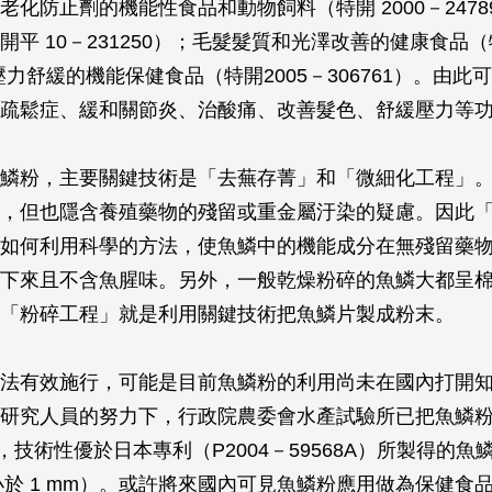
老化防止劑的機能性食品和動物飼料（特開 2000－2478
開平 10－231250）；毛髮髮質和光澤改善的健康食品（
；壓力舒緩的機能保健食品（特開2005－306761）。由
疏鬆症、緩和關節炎、治酸痛、改善髮色、舒緩壓力等
鱗粉，主要關鍵技術是「去蕪存菁」和「微細化工程」
，但也隱含養殖藥物的殘留或重金屬汙染的疑慮。因此
如何利用科學的方法，使魚鱗中的機能成分在無殘留藥
下來且不含魚腥味。另外，一般乾燥粉碎的魚鱗大都呈
「粉碎工程」就是利用關鍵技術把魚鱗片製成粉末。
法有效施行，可能是目前魚鱗粉的利用尚未在國內打開
研究人員的努力下，行政院農委會水產試驗所已把魚鱗
 mm，技術性優於日本專利（P2004－59568A）所製得的魚
粒徑小於 1 mm）。或許將來國內可見魚鱗粉應用做為保健食