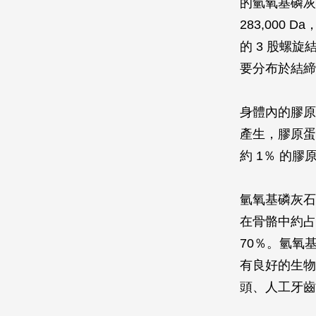
的氫氧基磷灰
283,000 
的 3 股螺
要分布於結締
身體內的膠原
產生，膠原蛋
約 1％ 的
氫氧基磷灰石
在骨骼中約占 
70％。氫氧
有良好的生物
頭、人工牙齒