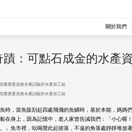
關於我們
奇蹟：可點石成金的水產
院農業委員會水產試驗所水產加工組
院農業委員會水產試驗所水產加工組
魚時，當魚販刮起四處飛濺的魚鱗時，基於本能，媽媽
黏在身上，因為記憶中，老人家曾告誡我們：「小心喔
。」魚市裡，吆喝聲此起彼落，不遠的角落處靜靜堆放