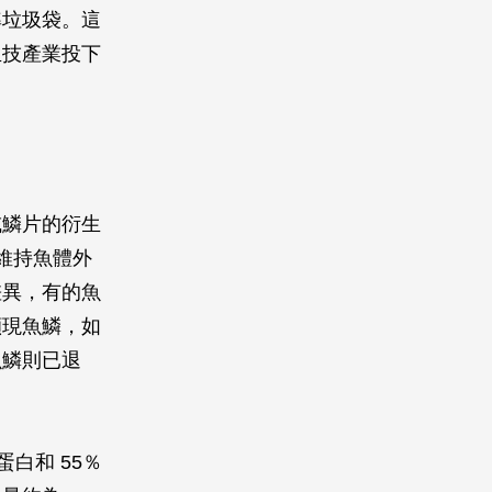
準垃圾袋。這
生技產業投下
或鱗片的衍生
、維持魚體外
差異，有的魚
顯現魚鱗，如
魚鱗則已退
白和 55％