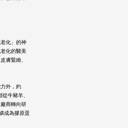
抗老化」的神
抗老化的醫美
使皮膚緊緻、
能力外，約
都從牛豬羊、
技廠商轉向研
魚鱗成為膠原蛋