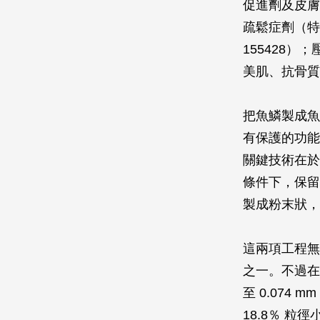
促進劑及皮膚
疏鬆症劑（特
155428）
美肌、抗骨質
把魚鱗製成魚
有保護的功能
關鍵技術在於
條件下，保留
製成粉末狀，
這兩項工程無
之一。不過在
至 0.074
18.8％ 