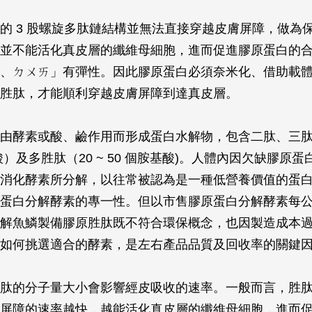
的 3 股螺旋多肽鏈結構並無法直接穿越皮膚屏障，做為
並不能活化真皮層的纖維母細胞，進而促進膠原蛋白的
、ㄉㄨㄞ」有彈性。因此膠原蛋白必須奈米化、借助載
胜肽，才能順利穿越皮膚屏障到達真皮層。
由酵素或酸、鹼作用而形成蛋白水解物，包含二肽、三肽
基酸）及多胜肽（20 ~ 50 個胺基酸)。人體內因欠缺膠原
消化酵素所分解，以往常被認為是一種低營養價值的蛋
蛋白分解酵素的專一性。但以市售膠原蛋白分解酵素每公斤高
解魚鱗製備膠原胜肽既不符合環保概念，也因製造成本
如何挑選適合的酵素，是左右產品品質及回收率的關鍵
肽的分子量大小會影響經皮吸收的速率。一般而言，胜
屏障的速率越快，越能活化真皮層的纖維母細胞，進而