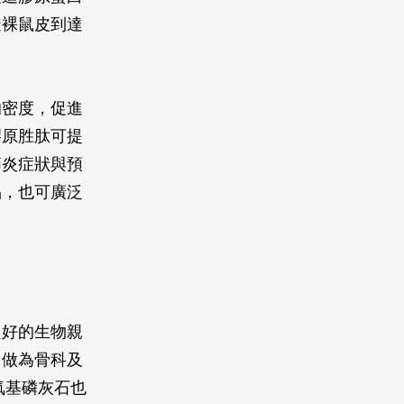
透裸鼠皮到達
的密度，促進
膠原胜肽可提
節炎症狀與預
品，也可廣泛
良好的生物親
用做為骨科及
氧基磷灰石也