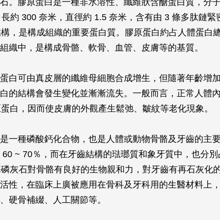
石。膠原蛋白是一種非水溶性、纖維狀含醣蛋白質，分
Da，長約 300 奈米，直徑約 1.5 奈米，含有由 3 條多肽
旋結構，是構成組織的重要蛋白質。膠原蛋白約占人體蛋白總量
組織中，是構成骨骼、軟骨、血管、皮膚等的基質。
蛋白可由真皮層的纖維母細胞合成增生，但隨著年齡增
白的結構會發生變化並漸漸流失。一般而言，正常人體
膠原蛋白，因而使皮膚的外觀產生鬆弛、皺紋等老化現象。
是一種磷酸鈣化合物，也是人體或動物骨骼及牙齒的主
60 ~ 70％，而在牙齒結構的琺瑯質和象牙質中，也分別占
基磷灰石對骨骼有良好的生物親和力，對牙齒有再石灰化
活性，在臨床上廣被應用在骨科及牙科用的生醫材料上
、硬骨補綴、人工關節等。