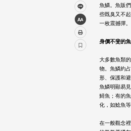
魚鱗。魚販們
line
些既臭又不起
中
一枚震撼彈。
身價不斐的魚
大多數魚類的
物。魚鱗約占
形、保護和避
魚鱗明顯易見
鱘魚；有的魚
化，如鯰魚等
在一般觀念裡