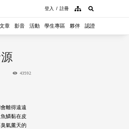
網站導覽
登入
註冊
展開搜尋
文章
影音
活動
學生專區
夥伴
認證
資源
瀏覽次數
43592
們會離得遠遠
！魚鱗黏在皮
著臭氣薰天的