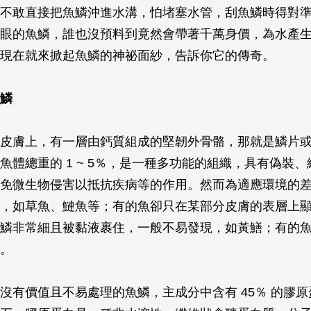
不敢直接把魚鱗沖進水溝，怕堵塞水管，刮魚鱗時得對
眼的魚鱗，誰也沒預料到竟然會帶著千萬身價，為水產
現在就來掀起魚鱗的神祕面紗，告訴你它的傳奇。
鱗
皮膚上，有一層由鈣質組成的堅韌外骨骼，那就是鱗片
魚體總重的 1 ~ 5％，是一種多功能的組織，具有偽裝
免微生物侵害以抵抗疾病等的作用。然而為適應環境的
，如草魚、鰱魚等；有的魚卻只在某部分皮膚的表層上
鱗非常細且被黏液裹住，一般不易發現，如黃鱔；有的
。
沒有價值且不易處理的魚鱗，主成分中含有 45％ 的膠原蛋