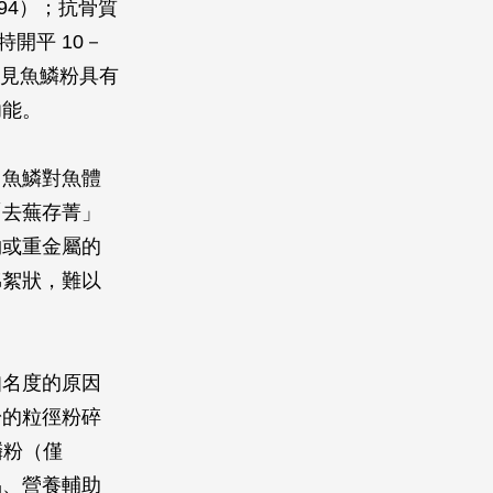
94）；抗骨質
特開平 10－
此可見魚鱗粉具有
功能。
。魚鱗對魚體
「去蕪存菁」
物或重金屬的
棉絮狀，難以
知名度的原因
粉的粒徑粉碎
鱗粉（僅
品、營養輔助