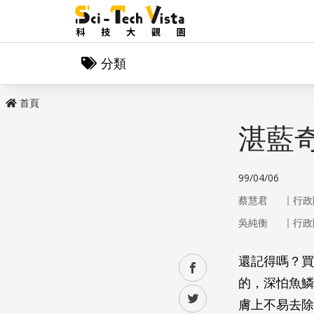
分類
首頁
湛藍
99/04/06
｜
蔡慧君
行政
｜
吳純衡
行政
還記得嗎？買
facebook
的，深怕魚鱗
twitter
膚上不易去除