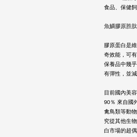
食品、保健飼
魚鱗膠原胜肽
膠原蛋白是維
奇效能，可有
保養品中幾乎
有彈性，並減
目前國內美容
90％ 來自
禽鳥類等動物
究從其他生物
白市場的超偶（s