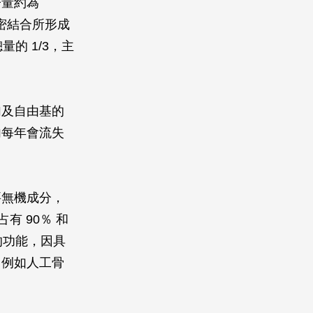
子量約為
鏈緊密結合所形成
的 1/3，主
加及自由基的
內每年會流失
要無機成分，
有 90％ 和
的功能，因具
，例如人工骨