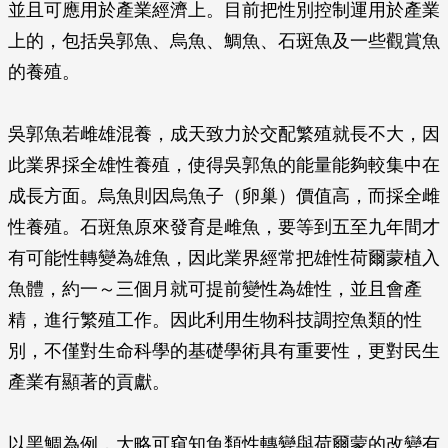
並且可應用於產業經濟上。目前把性別控制運用於產業
上的，包括吳郭魚、烏魚、鯛魚、石斑魚及一些觀賞魚
的養殖。
吳郭魚若雌雄混養，成天致力於交配繁殖就長不大，因
此業界採全雄性養殖，使得吳郭魚的能量能夠較集中在
成長方面。烏魚則因烏魚子（卵巢）價值高，而採全雌
性養殖。石斑魚原來發育是雌魚，要等到五至九年間才
有可能性轉變為雄魚，因此業界經常把雄性荷爾蒙植入
魚體，約一～三個月就可提前變性為雄性，並且會產
精，進行繁殖工作。因此利用生物科技調控魚類的性
別，不僅對生命科學的基礎學術具有重要性，更對民生
產業有顯著的貢獻。
以黑鯛為例，大略可窺知魚類性轉變與荷爾蒙的改變有