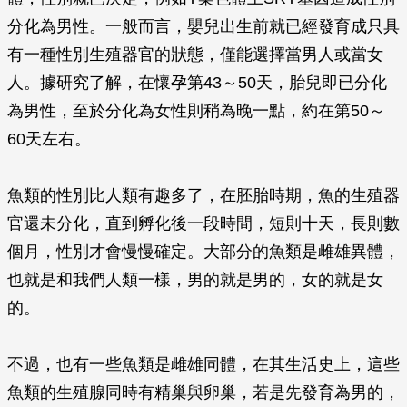
分化為男性。一般而言，嬰兒出生前就已經發育成只具
有一種性別生殖器官的狀態，僅能選擇當男人或當女
人。據研究了解，在懷孕第43～50天，胎兒即已分化
為男性，至於分化為女性則稍為晚一點，約在第50～
60天左右。
魚類的性別比人類有趣多了，在胚胎時期，魚的生殖器
官還未分化，直到孵化後一段時間，短則十天，長則數
個月，性別才會慢慢確定。大部分的魚類是雌雄異體，
也就是和我們人類一樣，男的就是男的，女的就是女
的。
不過，也有一些魚類是雌雄同體，在其生活史上，這些
魚類的生殖腺同時有精巢與卵巢，若是先發育為男的，