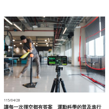
115/04/28
讓每一次揮空都有答案 運動科學的普及進行