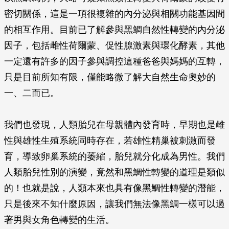
密切關係，這是一項很複雜的內分泌與相關功能基因間
的相互作用。目前已了解參與黑鯛自然性轉變的內分泌
因子，包括雌性荷爾蒙、促性腺激素與環化酵素，其他
一定還有許多的因子參與調控這種爸爸與媽媽的互轉，
只是目前所知有限，僅能略微了解大自然生命奧妙的
一、二而已。
我們也發現，人類胎兒在母親體內發育時，早期也是雌
性與雄性生殖系統同時存在，若雄性精巢被刺激而發
育，導致卵巢系統的萎縮，胎兒就分化成為男性。我們
人類胎兒性別的演變，竟然和黑鯛性轉變的道理是類似
的！也就是說，人類本來也具有像黑鯛性轉變的潛能，
只是後來不知什麼原因，讓我們無法像黑鯛一樣可以過
著男與女角色轉變的生活。