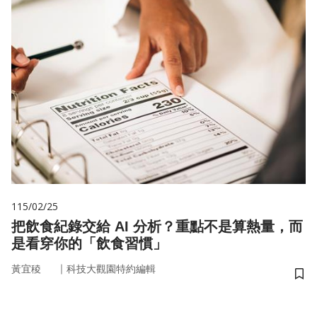
115/02/25
把飲食紀錄交給 AI 分析？重點不是算熱量，而
是看穿你的「飲食習慣」
｜
黃宜稜
科技大觀園特約編輯
儲