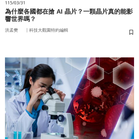
115/03/31
為什麼各國都在搶 AI 晶片？一顆晶片真的能影
響世界嗎？
｜
洪孟樊
科技大觀園特約編輯
儲