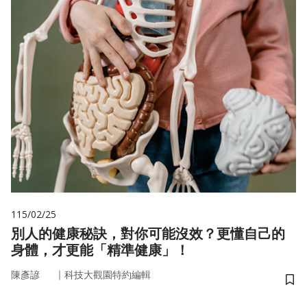
115/02/25
別人的健康秘訣，對你可能沒效？更懂自己的
身體，才更能「精準健康」！
｜
陳彥諺
科技大觀園特約編輯
儲