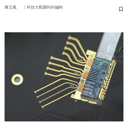
｜
陳玉鳳
科技大觀園特約編輯
儲