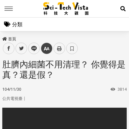
Menu
展
分類
首頁
facebook
twitter
line
中
肚臍內細菌不用清理？ 你覺得是
真？還是假？
瀏覽
104/11/30
3814
｜
公共電視臺