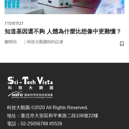
115/07/21
知道基因還不夠 人體為什麼比想像中更難懂？
｜
鄒明珆
科技大觀園特約記者
儲
科技大觀園 ©2020 All Rights Reserved.
地址：臺北市大安區和平東路二段106號22樓
電話：02-25056789 #5526