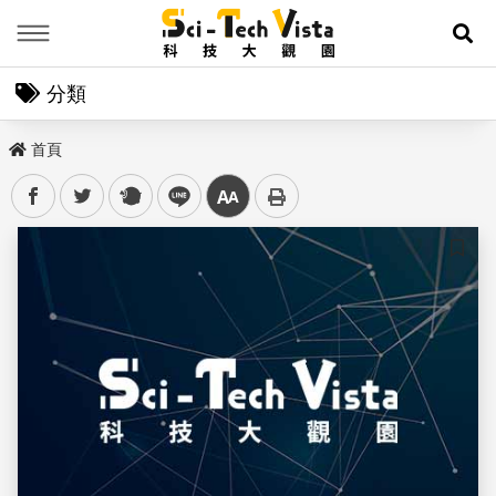
Menu
展
分類
首頁
facebook
twitter
plurk
line
中
儲存