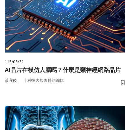
115/03/31
AI晶片在模仿人腦嗎？什麼是類神經網路晶片
｜
黃宜稜
科技大觀園特約編輯
儲