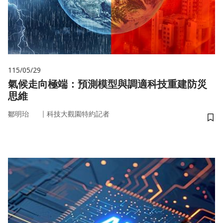
115/05/29
氣候走向極端：預測模型與調適科技重建防災
思維
｜
鄒明珆
科技大觀園特約記者
儲