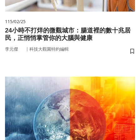
115/02/25
24小時不打烊的微觀城市：腸道裡的數十兆居
民，正悄悄掌管你的大腦與健康
｜
李元傑
科技大觀園特約編輯
儲