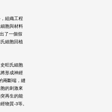
外，組織工程
氏細胞與材料
）提出了一個假
旺氏細胞回植
述史旺氏細胞
也將形成神經
的兩斷端，縫
細胞的刺激來
軸突再生的能
經物質-3等。