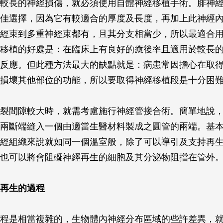
較長的神經損傷，就必須使用自體神經移植手術。腓神
佳選擇，因為它有較適合的厚度及長度，再加上此神經
經束到多重神經束都有，且其分支相當少，所以最適合
移植的好處是：在臨床上有良好的癒後率且適用於較長
反應。但此種方法最大的缺點就是：病患常因擔心在取
損壞其他部位的功能，所以要取得神經移植段是十分困
裂間隙較大時，就需考慮施行神經管接合術。簡單地說
兩斷端縫入一個由適當生醫材料製成之圓管的兩端。基
經組織來說就如同一個溫室般，除了可以導引及支持再
也可以將會阻礙神經再生的細胞及其分泌物阻擋在管外
再生的過程
程是相當複雜的，生物體內神經分布區域的些許差異，