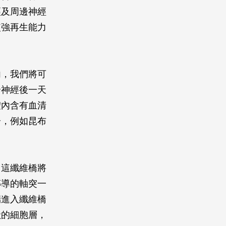
經及周邊神經
較強再生能力
內，我們將可
合神經後一天
體內含有血清
分，例如昆布
。這纖維橋將
傳導的軸突一
端進入纖維橋
狀的細胞層，