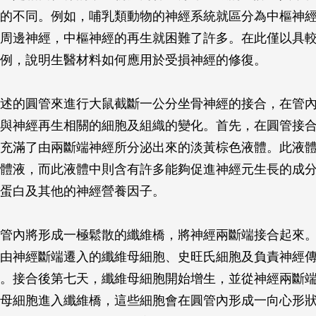
的不同。例如，哺乳類動物的神經系統就區分為中樞神
周邊神經，中樞神經的再生就困難了許多。在此僅以具
例，說明生醫材料如何應用於受損神經的修復。
述的圓管來進行大鼠截斷一公分坐骨神經的接合，在管
與神經再生相關的細胞及組織的變化。首先，在圓管接
充滿了由兩斷端神經所分泌出來的淡黃棕色液體。此液
體液，而此液體中則含有許多能夠促進神經元生長的成
蛋白及其他的神經營養因子。
管內將形成一極鬆散的纖維橋，將神經兩斷端接合起來
由神經斷端遷入的纖維母細胞、史旺氏細胞及負責神經
。接合後第七天，纖維母細胞開始增生，並從神經兩斷
母細胞進入纖維橋，這些細胞會在圓管內形成一向心形