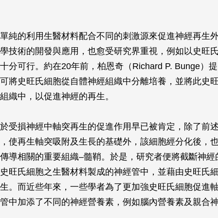
單純的利用生醫材料配合不同的刺激源來促進神經再生
學技術的開發與應用，也愈受研究界重視，例如以史旺
分可行。約在20年前，柏恩奇（Richard P. Bunge
可將史旺氏細胞從自體神經組織中分離培養，並將此史
組織中，以促進神經的再生。
於受損神經中軸突再生的促進作用早已被肯定，除了前
，使再生軸突吸附及生長的基礎外，該細胞經分化後，
傳導相關的重要組織–髓鞘。於是，研究者便將截斷神經
史旺氏細胞之生醫材料製成的神經管中，並藉由史旺氏
生。而近些年來，一些學者為了更加強史旺氏細胞促進
管中加添了不同的神經營養素，例如腦內營養素及親合神