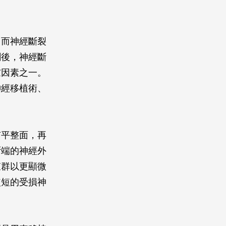
。而神經斷裂
創後，神經斷
慮因素之一。
神經移植術、
有平整面，再
斷端的神經外
束群以更顯微
較短的受損神