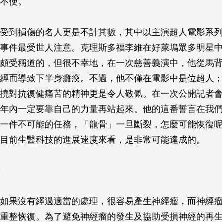
不便。
受到損傷的名人更是不計其數，其中以主演超人電影系
事件最受世人注意。克理斯多福李維在好萊塢眾多明星
頗受稱道的，但很不幸地，在一次慈善義演中，他從馬
經而導致下半身癱瘓。不過，他不僅在電影中是位超人
撓對抗復健痛苦的精神更是令人敬佩。在一次公開記者
年內一定要靠自己的力量再站起來。他的這番誓言在我
一件不可能的任務，「龍骨」一旦斷裂，怎麼可能恢復
目前生醫科技的進展速度來看，是非常可能達成的。
如果沒有經過適當的處理，很容易產生神經瘤，而神經
重整恢復。為了避免神經瘤的發生及協助受損神經的再