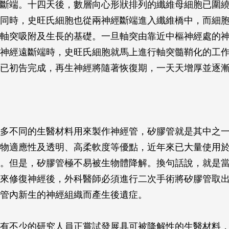
斷端。十四天後，數層向心形狀排列的纖維母細胞已圍
同時，史旺氏細胞也從兩神經斷端進入纖維橋中，而細
軸突吸附及生長的基礎。一旦軸突由靠近中樞神經處的
神經遠斷端時，史旺氏細胞就馬上進行軸突髓鞘化的工
已初告完成，再生神經將隨著恢復期，一天天增厚並逐
多不同的生醫材料用來製作神經管，矽膠管就是其中之
物適應性及透明、高柔軟度等優點，近年來已大量使用
。但是，矽膠管極不易被生物體降解。換句話說，就是
來修復神經後，外科醫師必須進行二次手術將矽膠管取
管內新生的神經組織而產生後遺症。
有不少的研究人員正嘗試發展具可被降解性的生醫材料