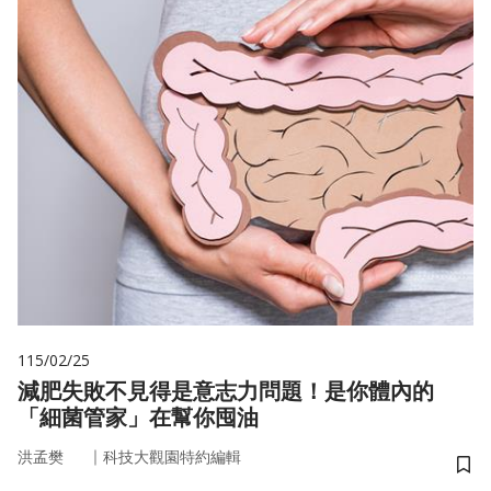
115/02/25
減肥失敗不見得是意志力問題！是你體內的
「細菌管家」在幫你囤油
｜
洪孟樊
科技大觀園特約編輯
儲