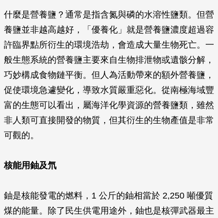
什麼是營養鹽？通常是指含氮與磷的水溶性鹽類。但營
養鹽並非越高越好，「優養化」就是營養鹽濃度超過容
許臨界點所衍生的環境浩劫，會造成大量生物死亡。一
般生態系統的營養鹽主要來自生物排泄物或遺骸分解，
巧妙構成食物鏈平衡。但人為活動帶來的額外營養鹽，
促使環境急遽變化，導致水質嚴重惡化。從南極海域豐
富的生態可以看出，屬海洋化學資源的營養鹽類，雖然
非人類可直接開發的物質，但其衍生的生物產值是非常
可觀的。
核能用鈾及氘
鈾是核能發電的燃料，1 公斤的鈾相當於 2,250 噸優質
煤的能量。除了民生供電用途外，鈾也是核彈武器最主