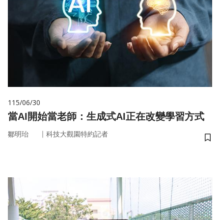
115/06/30
當AI開始當老師：生成式AI正在改變學習方式
｜
鄒明珆
科技大觀園特約記者
儲