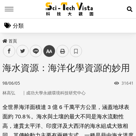
Menu
展
分類
首頁
facebook
twitter
line
中
海水資源：海洋化學資源的妙用
瀏覽次
98/06/05
31641
｜
林高弘
成功大學永續環境科技研究中心
全世界海洋面積達 3 億 6 千萬平方公里，涵蓋地球表
面約 70.8％。海水與土壤的最大不同是海水流動性
高，連貫太平洋、印度洋及大西洋的海水組成大致相
同。其傳輸動力主要有兩種方式，一種是藉由海水溫度