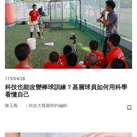
115/04/28
科技也能改變棒球訓練？基層球員如何用科學
看懂自己
｜
陳玉鳳
科技大觀園特約編輯
儲