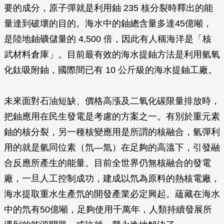
要的成分，原子彈就是利用鈾 235 核分裂時釋出的能
量達到破壞的目的。海水中的鈾總含量多達45億噸，
是陸地鈾礦儲量的 4,500 倍，因此有人稱海洋是「核
武材料倉庫」。目前最有效的海水提鈾方法是利用氫氧
化鈦吸附鈾，國際間已有 10 公斤級的海水提鈾工廠。
未來面對石油短缺、價格高漲及二氧化碳限量排放時，
把鈾應用在民生發電是考慮的方案之一。有別於重元素
鈾的核分裂，另一種核變應用是所謂的核融合，氫彈利
用的就是氫同位素（氘—氚）在足夠的高溫下，引發融
合反應所產生的能量。目前全世界仍無核融合的發電
廠，一旦人工控制成功，建成以氘為原料的熱核電廠，
海水提取重水生產氘的開發產業必定興起。蘊藏在海水
中的氘有50億噸，足夠使用千萬年，人類持續發展所