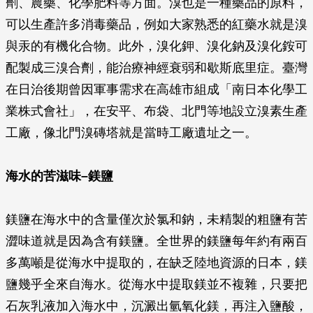
劑、農藥、化學肥料等方面。溴也是一種藥品的原料，
可以生產許多消毒藥品，例如大家熟悉的紅藥水就是溴
與汞的有機化合物。此外，溴化鉀、溴化鈉及溴化銨可
配製成三溴合劑，能治療神經衰弱和歇斯底里症。臺灣
在日治後期曾因軍事需求在高雄市組成「南日本化學工
業株式會社」，在安平、布袋、北門等地設立溴素生產
工廠，像北門溴磚塔就是當時工廠遺址之一。
海水的苦滋味–鎂鹽
鎂鹽在海水中的含量僅次於氯和鈉，未精製的粗鹽有苦
澀味道就是因為含有鎂鹽。全世界的鎂鹽每年約有兩百
多萬噸是從海水中提取的，在缺乏陸地資源的日本，鎂
鹽幾乎全來自海水。從海水中提取鎂並不複雜，只要把
石灰乳液加入海水中，沉澱出氫氧化鎂，再注入鹽酸，