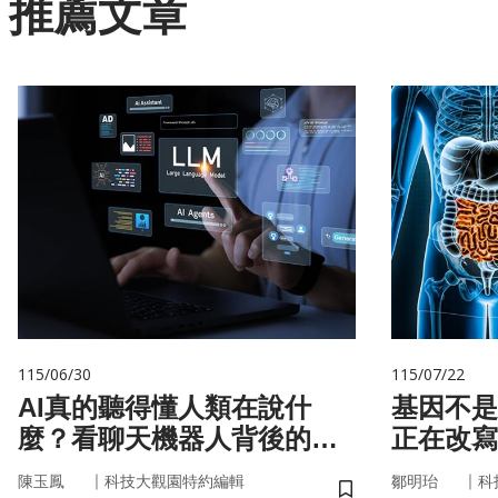
推薦文章
115/06/30
115/07/22
AI真的聽得懂人類在說什
基因不是命運 你
麼？看聊天機器人背後的語
正在改寫
言科技
｜
｜
陳玉鳳
科技大觀園特約編輯
鄒明珆
科