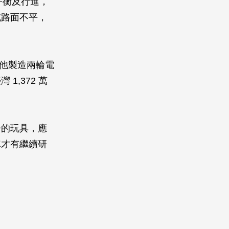
持平衡及行進，
或路面不平，
，他製造兩輪電
,372 萬
子的玩具，應
車才有繼續研