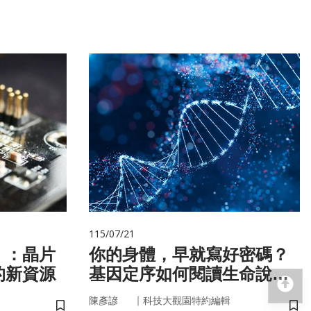
115/07/21
」：晶片
你的身體，早就寫好密碼？
的新資源
基因定序如何閱讀生命說明
回
書
｜
陳彥諺
科技大觀園特約編輯