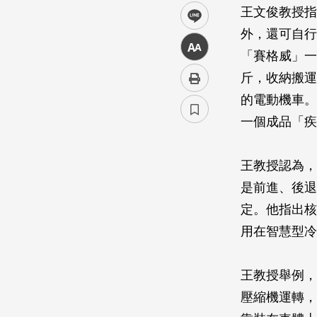
王文俊教授指
line
外，還可自行
中
「賽格威」一臺
斤，收納搬運
的電動機車。
一個成品「疾
王教授認為，
是前進、後退
定。他指出核心
用在智慧型冷
王教授舉例，
壓縮機運轉，