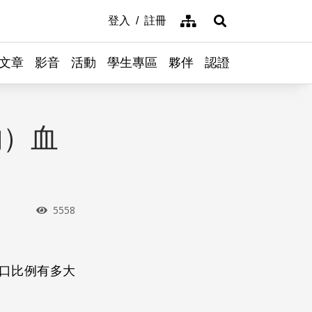
網站導覽
登入
註冊
展開搜尋
文章
影音
活動
學生專區
夥伴
認證
物）血
瀏覽次數
5558
口比例有多大