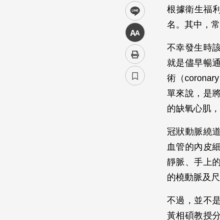
根據衛生福利
line
名。其中，常
中
不幸發生時
就是儘早暢
術（corona
單來說，是
的缺氧心肌，
冠狀動脈繞
血管的內皮
靜脈、手上
的橈動脈及尺
不過，並不
黃相碩教授