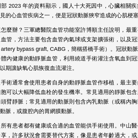
部 2023 年的資料顯示，國人十大死因中，心臟相關
見的心血管疾病之一，便是冠狀動脈狹窄造成的心肌梗
該怎麼辦？三軍總醫院血管功能室許博順主任說明，最重
通血管，方法主要包含血管內氣球或支架擴張術，以及冠
ry artery bypass graft, CABG，簡稱搭橋手術）。冠
將體內健康的動靜脈血管，利用繞道手術灌注含氧血到冠
以期讓缺氧心肌恢復血流灌注。
道手術通常會使用患者自身的動靜脈血管作移植，最主要
細胞可以大幅降低血栓的發生機率。常見適用的靜脈包含
的頭臂靜脈；常見適用的動脈則包含內乳動脈（或稱內胸
動脈，或腹腔內的胃網膜動脈。
是所有患者都有健康或合適的血管能供手術使用。中山醫
分享，許多狀況會需要替代方案，像是患者年齡過大，或