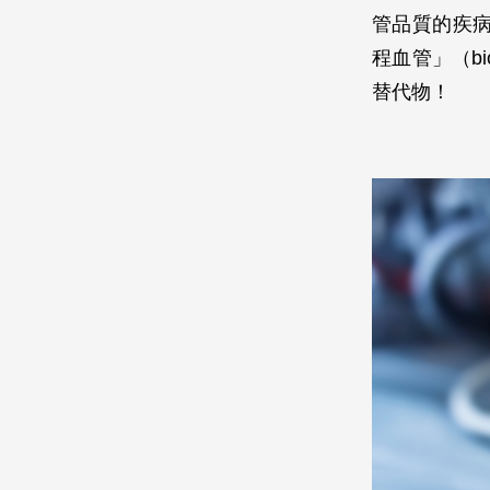
管品質的疾
程血管」（bioe
替代物！