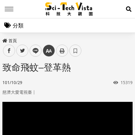
Menu
展
分類
首頁
facebook
twitter
line
中
致命飛蚊–登革熱
瀏覽次
101/10/29
15319
｜
慈濟大愛電視臺