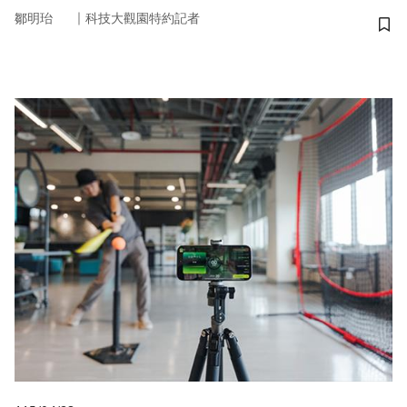
｜
鄒明珆
科技大觀園特約記者
儲