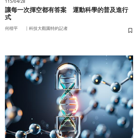
115/04/28
讓每一次揮空都有答案 運動科學的普及進行
式
｜
何楷平
科技大觀園特約記者
儲