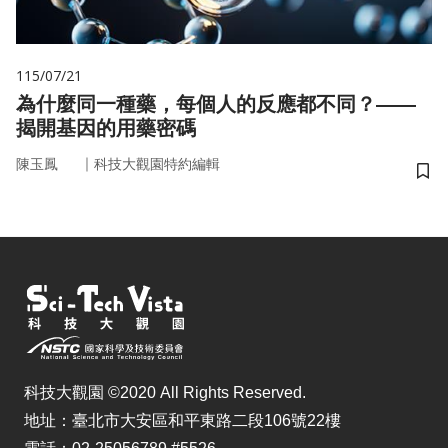
115/07/21
為什麼同一種藥，每個人的反應都不同？——
揭開基因的用藥密碼
｜
陳玉鳳
科技大觀園特約編輯
儲
科技大觀園 ©2020 All Rights Reserved.
地址：臺北市大安區和平東路二段106號22樓