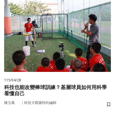
115/04/28
科技也能改變棒球訓練？基層球員如何用科學
看懂自己
｜
陳玉鳳
科技大觀園特約編輯
儲