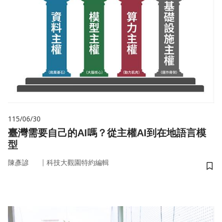
115/06/30
臺灣需要自己的AI嗎？從主權AI到在地語言模
型
｜
陳彥諺
科技大觀園特約編輯
儲