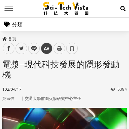
Menu
展
分類
首頁
facebook
twitter
line
中
電漿–現代科技發展的隱形發動
機
瀏覽
102/04/17
5384
｜
吳宗信
交通大學前瞻火箭研究中心主任