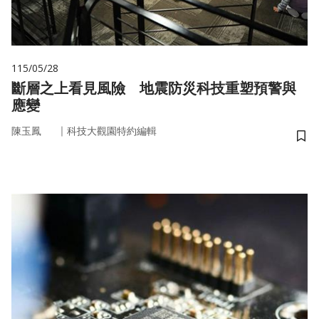
115/05/28
斷層之上看見風險 地震防災科技重塑預警與
應變
｜
陳玉鳳
科技大觀園特約編輯
儲