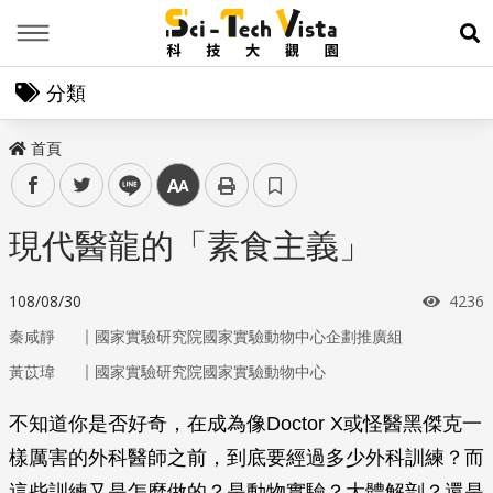
Menu
展
分類
首頁
facebook
twitter
line
中
現代醫龍的「素食主義」
瀏覽
108/08/30
4236
｜
秦咸靜
國家實驗研究院國家實驗動物中心企劃推廣組
｜
黃苡瑋
國家實驗研究院國家實驗動物中心
不知道你是否好奇，在成為像Doctor X或怪醫黑傑克一
樣厲害的外科醫師之前，到底要經過多少外科訓練？而
這些訓練又是怎麼做的？是動物實驗？大體解剖？還是