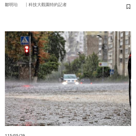
｜
鄒明珆
科技大觀園特約記者
儲
115/05/29