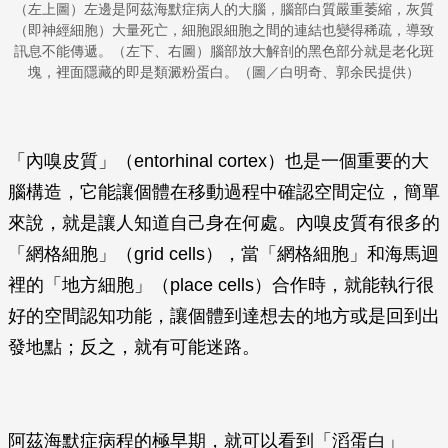
（左上圖）左邊是阿茲海默症病人的大腦，腦部白質嚴重萎縮，灰質
（即神經細胞）大量死亡，細胞跟細胞之間的連結也變得稀疏，導致
訊息不能傳遞。（左下、右圖）腦部放大解剖的黑色部分就是老化斑
塊，裡面隱藏的即是類澱粉蛋白。（圖／白明奇、郭余民提供）
「內嗅皮質」（entorhinal cortex）也是一個重要的大
腦構造，它能讓個體在移動過程中確認空間定位，簡單
來說，就是讓人知道自己身在何處。內嗅皮質有很多的
「網格細胞」（grid cells），當「網格細胞」和海馬迴
裡的「地方細胞」（place cells）合作時，就能執行很
好的空間認知功能，讓個體到達想去的地方或是回到出
發地點；反之，就有可能迷路。
阿茲海默症病程的極早期，就可以看到「滔蛋白」