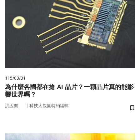
115/03/31
為什麼各國都在搶 AI 晶片？一顆晶片真的能影
響世界嗎？
｜
洪孟樊
科技大觀園特約編輯
儲