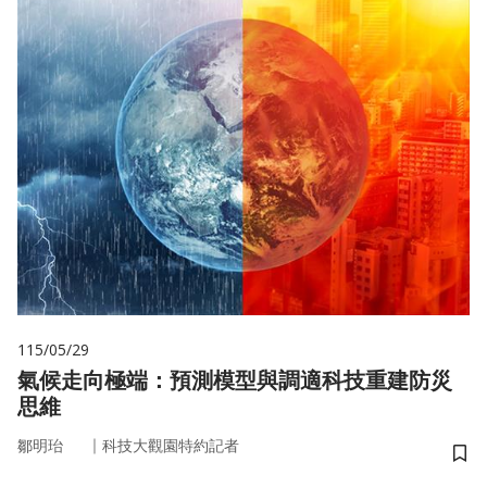
115/05/29
氣候走向極端：預測模型與調適科技重建防災
思維
｜
鄒明珆
科技大觀園特約記者
儲