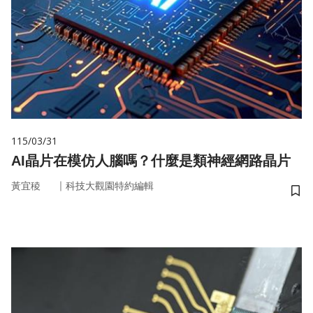
115/03/31
AI晶片在模仿人腦嗎？什麼是類神經網路晶片
｜
黃宜稜
科技大觀園特約編輯
儲