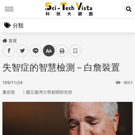
Menu
展
分類
首頁
facebook
twitter
line
中
失智症的智慧檢測－白詹裝置
瀏覽
109/11/24
4863
｜
董容慈
國立臺灣大學新聞研究所