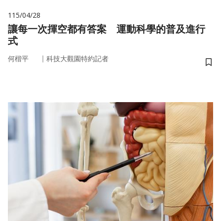
115/04/28
讓每一次揮空都有答案 運動科學的普及進行
式
｜
何楷平
科技大觀園特約記者
儲