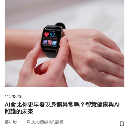
115/06/30
AI會比你更早發現身體異常嗎？智慧健康與AI
照護的未來
｜
鄒明珆
科技大觀園特約記者
儲