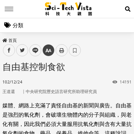
Menu
展
分類
首頁
facebook
twitter
line
中
自由基控制食欲
瀏覽次
102/12/24
14191
｜
王道還
中央研究院歷史語言研究所助理研究員
媒體、網路上充滿了責怪自由基的新聞與廣告。自由基
是強烈的氧化劑，會破壞生物體內的分子與組織，與老
化有關，因此我們必須大量服用抗氧化劑與含有大量抗
氧化劑的食物、藥品、保養品、維他命等。這種說詞，