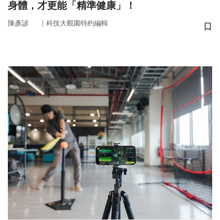
身體，才更能「精準健康」！
｜
陳彥諺
科技大觀園特約編輯
儲