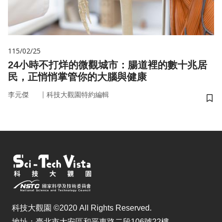
115/02/25
24小時不打烊的微觀城市：腸道裡的數十兆居
民，正悄悄掌管你的大腦與健康
｜
李元傑
科技大觀園特約編輯
儲
科技大觀園 ©2020 All Rights Reserved.
地址：臺北市大安區和平東路二段106號22樓