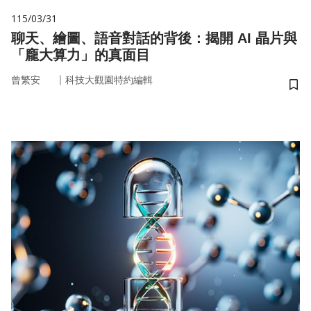
115/03/31
聊天、繪圖、語音對話的背後：揭開 AI 晶片與
「龐大算力」的真面目
｜
曾繁安
科技大觀園特約編輯
儲