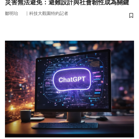
災害無法避免：避難設計與社會韌性成為關鍵
｜
鄒明珆
科技大觀園特約記者
儲