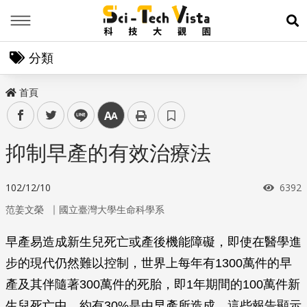
Menu
展
分類
首頁
facebook
twitter
line
中
抑制早產的有效治療法
瀏覽
102/12/10
6392
｜
范姜文榮
國立臺灣大學生命科學系
早產易造成新生兒死亡或產後機能障礙，即使在醫學進
步的現代仍然難以控制，世界上每年有1300萬件的早
產及其伴隨著300萬件的死胎，即1年期間的100萬件新
生兒死亡中，約有30%是由早產所造成。這些報告顯示