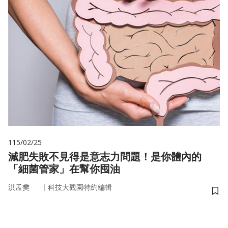
115/02/25
減肥失敗不見得是意志力問題！是你體內的
「細菌管家」在幫你囤油
｜
洪孟樊
科技大觀園特約編輯
儲