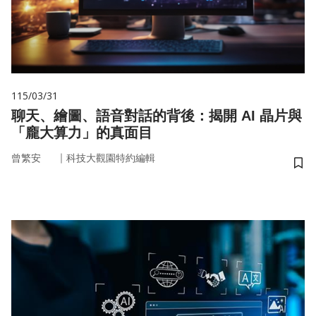
115/03/31
聊天、繪圖、語音對話的背後：揭開 AI 晶片與
「龐大算力」的真面目
｜
曾繁安
科技大觀園特約編輯
儲