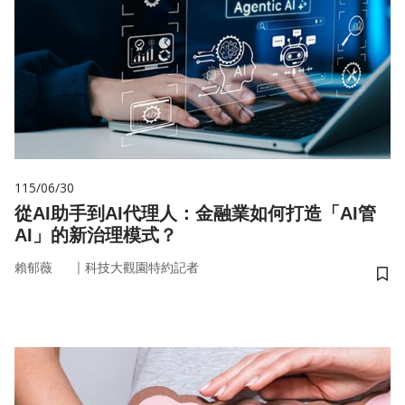
115/06/30
從AI助手到AI代理人：金融業如何打造「AI管
AI」的新治理模式？
｜
賴郁薇
科技大觀園特約記者
儲