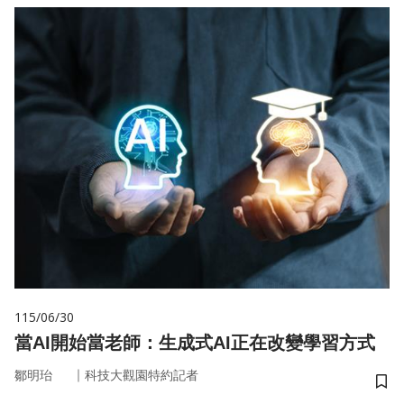
115/06/30
當AI開始當老師：生成式AI正在改變學習方式
｜
鄒明珆
科技大觀園特約記者
儲