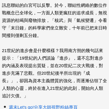
訊息聯結的白宮可以反擊。於今，聯結性網絡的數位作
戰概念已全球化，一方面人類更瘋狂的追求成長，無視
資源的枯竭與廢物排放，「核武」與「氣候變遷」令看
守「末日鐘」的科學家們坐立難安，十年前已把末日時
間撥到僅剩五分鐘。
21世紀的進步會是什麼模樣？我用南方朔的幾句話來
提示：「19世紀的人們談論『進步』，還不忘對進步
的內涵及表現提出質疑，並在20世紀二次大戰後，對
進步充滿了悲觀。但20世紀後半所出現的『成
長』」，卻因為資本主義體質的強化，而逐漸佔領了全
人類的心靈，終於在進入21世紀的此刻，開始向人類
追討欠債。」
週末Let's go!分享大師視野粉絲專頁