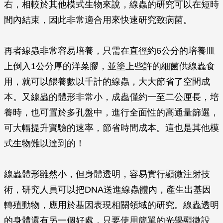
右，相較於其他模式生物來說，線蟲的研究可以在短時
間內結束，因此非常適合用來快速研究致病菌。
再者線蟲非常容易培養，只需在直徑約6公分的培養皿
上倒入1公分厚的洋菜膠，並塗上些許的細菌供線蟲食
用，就可以餵養數以千計的線蟲，大大節省了空間成
本。又線蟲的體形非常小，成蟲僅約一至二公厘長，培
養時，也可置於多孔盤中，進行全面性的高通量篩選，
可大幅提升實驗的速率，節省時間成本。這也是其他模
式生物難以達到的！
線蟲體形雖然小，但身體透明，容易實行顯微注射技
術，研究人員可以把DNA送進線蟲體內，產生出基因
轉殖動物，應用於基因表現相關領域的研究。線蟲透明
的身體還有另一個好處，只要使用簡單的光學顯微設