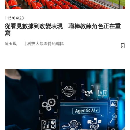
115/04/28
從看見數據到改變表現 職棒教練角色正在重
寫
｜
陳玉鳳
科技大觀園特約編輯
儲