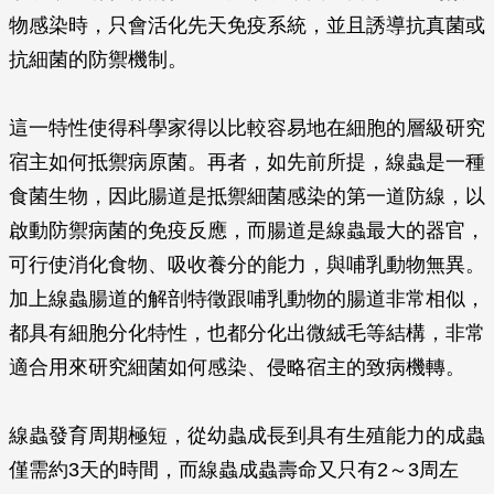
物感染時，只會活化先天免疫系統，並且誘導抗真菌或
抗細菌的防禦機制。
這一特性使得科學家得以比較容易地在細胞的層級研究
宿主如何抵禦病原菌。再者，如先前所提，線蟲是一種
食菌生物，因此腸道是抵禦細菌感染的第一道防線，以
啟動防禦病菌的免疫反應，而腸道是線蟲最大的器官，
可行使消化食物、吸收養分的能力，與哺乳動物無異。
加上線蟲腸道的解剖特徵跟哺乳動物的腸道非常相似，
都具有細胞分化特性，也都分化出微絨毛等結構，非常
適合用來研究細菌如何感染、侵略宿主的致病機轉。
線蟲發育周期極短，從幼蟲成長到具有生殖能力的成蟲
僅需約3天的時間，而線蟲成蟲壽命又只有2～3周左