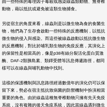
由一些特殊的毒理因子毒殺或感染線蟲類動物、無脊椎
動物，藉以抵抗或避免被這類生物捕食。
另從宿主的角度來看，線蟲則是以微生物為食的食菌生
物，牠們為了生存會啟動一些特殊的反應機制，以抵抗
微生物的侵入與感染。而這些被線蟲啟動以抵抗微生物
的反應機制，對比於哺乳類生物的免疫反應，其演化上
的保留性是相當高的，像是p38有絲分裂活化蛋白質激
酶、DAF-2類胰島素、類鐸受體等訊息傳遞路徑，都同
樣可以在線蟲與哺乳動物中找到。
這樣的保護機制與訊息路徑經過數億年的演化仍可以保
留下來，勢必在宿主抵抗致病菌的防禦機制中扮演相當
重要的角色。由於線蟲這種無脊椎動物只擁有先天免疫
系統，沒有複雜的後天免疫系統，因此當線蟲遇到微生