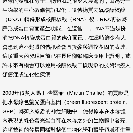
這樣的發現在分子生物領域是很令人震驚的，因為分子
生物學的中心教條告訴我們，遺傳物質去氧核醣核酸
（DNA）轉錄形成核醣核酸（RNA）後，RNA再被轉
譯形成蛋白質而產生功能。在這當中，RNA不過是扮
演把DNA轉變成蛋白質的媒介而已，在當時鮮少有人
會想到這不起眼的傳訊者會直接參與調控基因的表達。
這項重大的發現目前已在長尾獼猴臨床應用上證明，或
許未來有機會可以運用核醣核酸干擾現象的技術治療人
類癌症或退化性疾病。
2008年得獎人馬丁‧查爾菲（Martin Chalfie）的貢獻是
把水母綠色螢光蛋白基因（green fluorescent protein,
GFP）轉殖入線蟲的神經細胞中，使得原本在水母體
內表現的綠色螢光蛋白可在水母之外的生物體中發亮。
這項技術的發展同樣對整個生物化學和醫學領域產生重