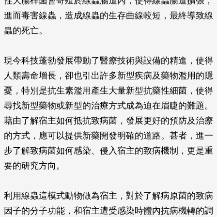
性大腸桿菌會寄殖於線蟲腸道內，使得線蟲腸道擴張，
進而毒害線蟲，造成線蟲的生存曲線較短，最終導致線
蟲的死亡。
現今科技蓬勃發展帶動了醫療技術與設備的精進，使得
人類壽命增長，卻也引出許多新型疾病及藥物濫用的隱
憂，特別是抗生素濫用產生大量新型抗藥性細菌，使得
尋找新型藥物或新型的治療方式成為迫在眉睫的難題。
藉由了解宿主如何抵抗致病菌，發展更好的預防及治療
的方式，應可以提供新藥開發明確的道路。甚者，進一
步了解致病菌如何感染、侵入宿主的致病機制，更是重
要的研究方向。
利用線蟲這模式動物做為宿主，對於了解病原菌的致病
因子的分子功能，和宿主遭受感染時體內抗病機轉的調