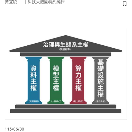
｜
黃宜稜
科技大觀園特約編輯
儲
115/06/30