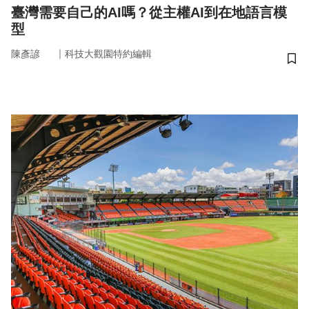
臺灣需要自己的AI嗎？從主權AI到在地語言模
型
｜
陳彥諺
科技大觀園特約編輯
儲