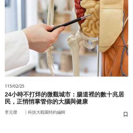
115/02/25
24小時不打烊的微觀城市：腸道裡的數十兆居
民，正悄悄掌管你的大腦與健康
｜
李元傑
科技大觀園特約編輯
儲