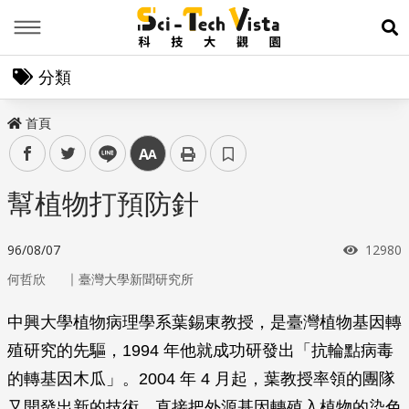
Menu
展
分類
首頁
facebook
twitter
line
中
幫植物打預防針
瀏覽次
96/08/07
12980
｜
何哲欣
臺灣大學新聞研究所
中興大學植物病理學系葉錫東教授，是臺灣植物基因轉
殖研究的先驅，1994 年他就成功研發出「抗輪點病毒
的轉基因木瓜」。2004 年 4 月起，葉教授率領的團隊
又開發出新的技術，直接把外源基因轉殖入植物的染色