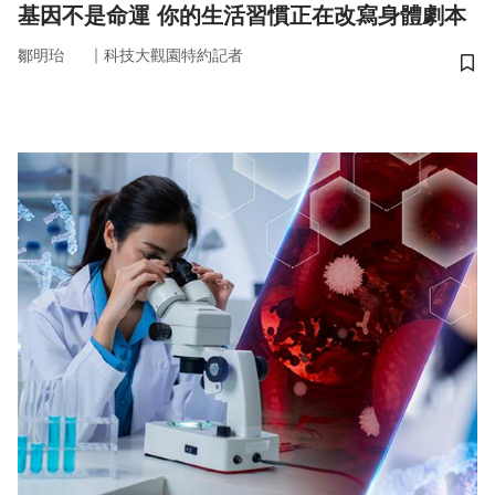
基因不是命運 你的生活習慣正在改寫身體劇本
｜
鄒明珆
科技大觀園特約記者
儲