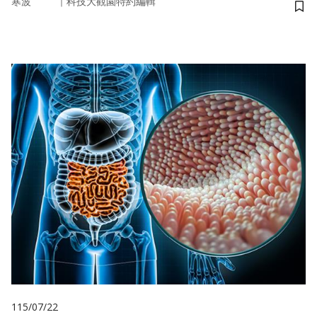
｜
寒波
科技大觀園特約編輯
儲
115/07/22