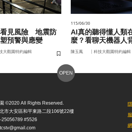
115/06/30
看見風險 地震防
AI真的聽得懂人類
塑預警與應變
麼？看聊天機器人
言科技
｜
技大觀園特約編輯
陳玉鳳
科技大觀園特約編輯
儲存書籤
OPEN
2020 All Rights Reserved.
北市大安區和平東路二段106號22樓
25056789 #5526
stv@gmail.com