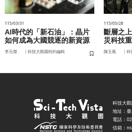
115/03/31
115/05/28
AI時代的「新石油」：晶片
斷層之上
如何成為大國競逐的新資源
災科技重
｜
｜
李元傑
科技大觀園特約編輯
陳玉鳳
科
儲存書籤
科技大觀園 ©
地址：臺
電話：02-
信箱：nstc