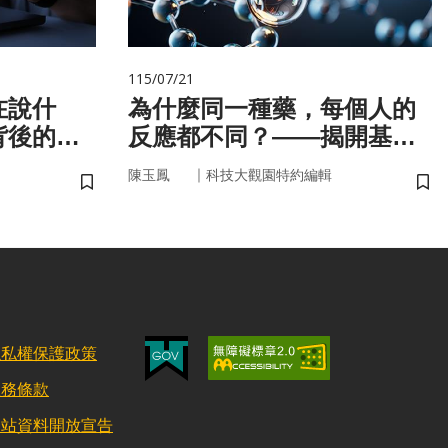
115/07/21
在說什
為什麼同一種藥，每個人的
背後的語
反應都不同？——揭開基因
的用藥密碼
｜
陳玉鳳
科技大觀園特約編輯
儲存書籤
儲
隱私權保護政策
服務條款
網站資料開放宣告