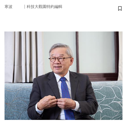
｜
寒波
科技大觀園特約編輯
儲