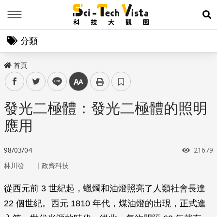
Menu
展
分類
首頁
facebook
twitter
line
中
發光二極體：發光二極體的照明
應用
瀏覽次
98/03/04
21679
｜
林川發
政齊科技
從西元前 3 世紀起，蠟燭和油燈照亮了人類社會長達
22 個世紀。西元 1810 年代，煤油燈的出現，正式進