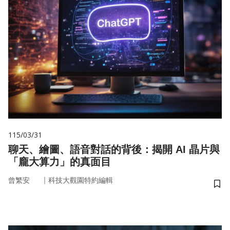
115/03/31
聊天、繪圖、語音對話的背後：揭開 AI 晶片與
「龐大算力」的真面目
｜
曾繁安
科技大觀園特約編輯
儲