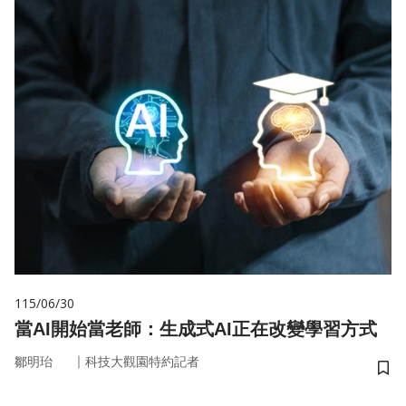
115/06/30
當AI開始當老師：生成式AI正在改變學習方式
｜
鄒明珆
科技大觀園特約記者
儲