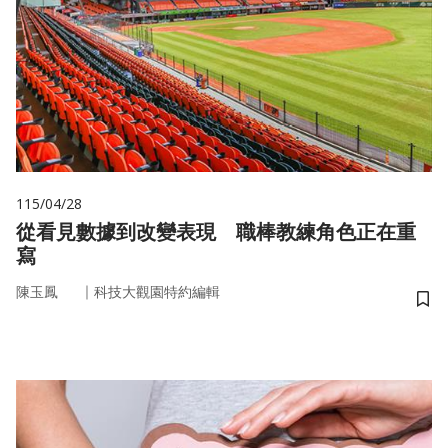
115/04/28
從看見數據到改變表現 職棒教練角色正在重
寫
｜
陳玉鳳
科技大觀園特約編輯
儲