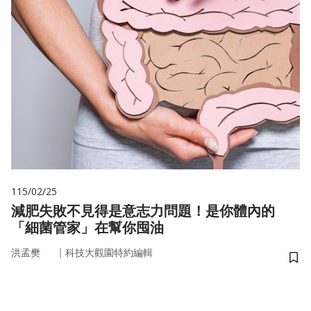
115/02/25
減肥失敗不見得是意志力問題！是你體內的
「細菌管家」在幫你囤油
｜
洪孟樊
科技大觀園特約編輯
儲