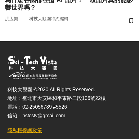
為什麼各國都在搶 AI 晶片？一顆晶片真的能影
響世界嗎？
｜
洪孟樊
科技大觀園特約編輯
儲
科技大觀園 ©2020 All Rights Reserved.
地址：臺北市大安區和平東路二段106號22樓
電話：02-25056789 #5526
信箱：nstcstv@gmail.com
隱私權保護政策