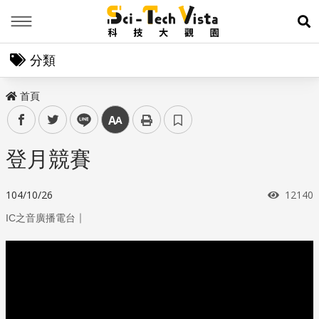
Menu
展
分類
首頁
facebook
twitter
line
中
登月競賽
瀏覽次
104/10/26
12140
｜
IC之音廣播電台