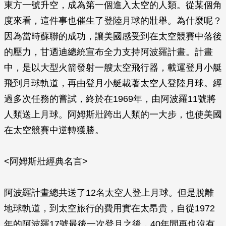
東方一號升空，成為第一個進入太空的人類。從某個角
度來看，這件事也催生了登陸月球的壯舉。為什麼呢？
因為當時蘇聯的成功，讓美國感受到在太空競賽中落後
的壓力，甘迺迪總統宣布全力支持阿波羅計畫。計畫
中，是以大型火箭發射一艘太空飛行器，載運登月小艇
飛到月球軌道，再由登月小艇載著太空人登陸月球。經
過多次任務的嘗試，終於在1969年，由阿波羅11號將
人類送上月球。阿姆斯壯跨出人類的一大步，也使美國
在太空競賽中逆轉獲勝。
<阿姆斯壯經典名言>
阿波羅計畫總共送了12名太空人登上月球。但是脫離
地球軌道，到太空旅行的費用實在太昂貴，自從1972
年的阿波羅17號最後一次登月之後，40年間再也沒有