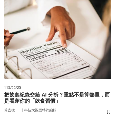
115/02/25
把飲食紀錄交給 AI 分析？重點不是算熱量，而
是看穿你的「飲食習慣」
｜
黃宜稜
科技大觀園特約編輯
儲