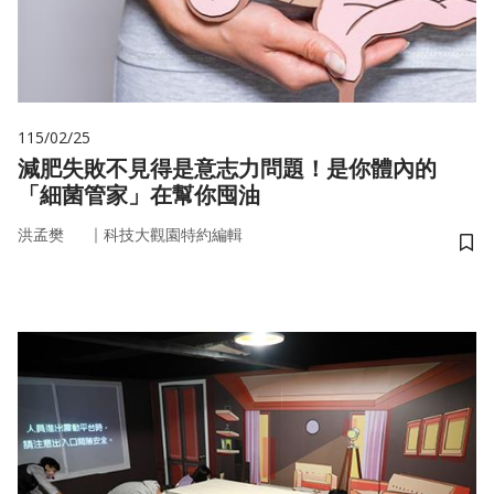
115/02/25
減肥失敗不見得是意志力問題！是你體內的
「細菌管家」在幫你囤油
｜
洪孟樊
科技大觀園特約編輯
儲